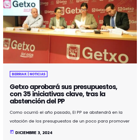
BERRIAK | NOTICIAS
Getxo aprobará sus presupuestos,
con 35 iniciativas clave, tras la
abstención del PP
Como ocurrió el año pasado, El PP se abstendrá en la
votación de los presupuestos de un poco para promover
su aprobación. El Popular y el equipo de gobierno,
today
DICIEMBRE 3, 2024
formado por PNV y PSE, han llegado a un acuerdo que se