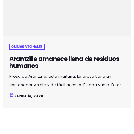
QUEJAS VECINALES
Arantzille amanece llena de residuos
humanos
Presa de Arantzille, esta mañana. La presa tiene un
contenedor visible y de fácil acceso. Estaba vacío. Fotos
de Fernando Fernandez Palomo
today
JUNIO 14, 2020