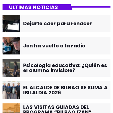
ÚLTIMAS NOTICIAS
Dejarte caer para renacer
Jon ha vuelto a la radio
Psicología educativa: ¿Quién es
el alumno invisible?
EL ALCALDE DE BILBAO SE SUMA A
IBILALDIA 2026
LAS VISITAS GUIADAS DEL
PROGRAMA “BILBAO IZAN”