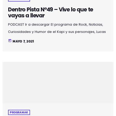
Dentro Pista Nº49 – Vive lo que te
vayas a llevar
PODCAST Ir a descargar El programa de Rock, Noticias,
Curiosidades y Humor de el Kapi y sus personajes, Lucas
y Claudio aderezado con ilusiones auditivas, en esta
today
MAYO 7, 2021
segunda temporada con la aparición de un nuevo
personaje, el gato Martirio y además de seguir
disfrutando de la sección "el colaborador en la sombra"
se alarga 2 horas y se emite en Mozoilo Irratia, la radio
de Galdakao en la 97.5fm en […]
PROGRAMAK