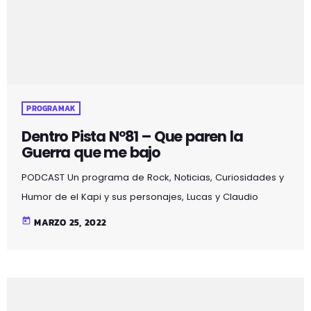
PROGRAMAK
Dentro Pista Nº81 – Que paren la
Guerra que me bajo
PODCAST Un programa de Rock, Noticias, Curiosidades y
Humor de el Kapi y sus personajes, Lucas y Claudio
aderezado con ilusiones auditivas, desde la segunda
today
MARZO 25, 2022
temporada con la aparición de un nuevo personaje, el
gato Martirio y además de seguir disfrutando de la
sección "el colaborador en la sombra" con sus 2 horas
de rock y se emite en Mozoilo Irratia, la radio de