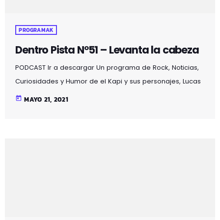
PROGRAMAK
Dentro Pista Nº51 – Levanta la cabeza
PODCAST Ir a descargar Un programa de Rock, Noticias,
Curiosidades y Humor de el Kapi y sus personajes, Lucas
y Claudio aderezado con ilusiones auditivas, en esta
today
MAYO 21, 2021
segunda temporada con la aparición de un nuevo
personaje, el gato Martirio y además de seguir
disfrutando de la sección "el colaborador en la sombra"
se alarga 2 horas y se emite en Mozoilo Irratia, la radio
de Galdakao en la 97.5fm en […]