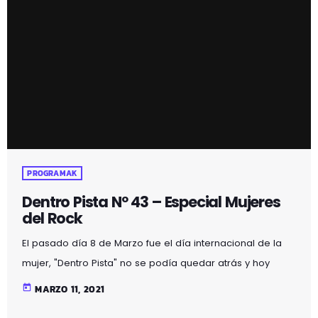
Dentro Pista Nº 43 – Especial Mujeres
del Rock
El pasado día 8 de Marzo fue el día internacional de la
mujer, "Dentro Pista" no se podía quedar atrás y hoy
Jueves dia 11 el programa será un "Especial Mujeres del
today
MARZO 11, 2021
Rock y del Metal".
PROGRAMAK