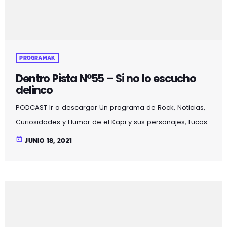
PROGRAMAK
Dentro Pista Nº55 – Si no lo escucho
delinco
PODCAST Ir a descargar Un programa de Rock, Noticias,
Curiosidades y Humor de el Kapi y sus personajes, Lucas
y Claudio aderezado con ilusiones auditivas, en esta
today
JUNIO 18, 2021
segunda temporada con la aparición de un nuevo
personaje, el gato Martirio y además de seguir
disfrutando de la sección "el colaborador en la sombra"
se alarga 2 horas y se emite en Mozoilo Irratia, la radio
de Galdakao en la 97.5fm en […]