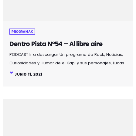
PROGRAMAK
Dentro Pista Nº54 – Al libre aire
PODCAST Ir a descargar Un programa de Rock, Noticias,
Curiosidades y Humor de el Kapi y sus personajes, Lucas
y Claudio aderezado con ilusiones auditivas, en esta
today
JUNIO 11, 2021
segunda temporada con la aparición de un nuevo
personaje, el gato Martirio y además de seguir
disfrutando de la sección "el colaborador en la sombra"
se alarga 2 horas y se emite en Mozoilo Irratia, la radio
de Galdakao en la 97.5fm en […]