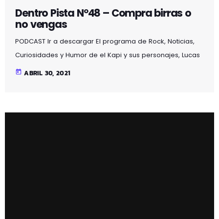
Dentro Pista Nº48 – Compra birras o
no vengas
PODCAST Ir a descargar El programa de Rock, Noticias,
Curiosidades y Humor de el Kapi y sus personajes, Lucas
y Claudio aderezado con ilusiones auditivas, en esta
today
ABRIL 30, 2021
segunda temporada con la aparición de un nuevo
personaje, el gato Martirio y además de seguir
disfrutando de la sección "el colaborador en la sombra"
se alarga 2 horas y se emite en Mozoilo Irratia, la radio
de Galdakao en la 97.5fm en […]
PROGRAMAK