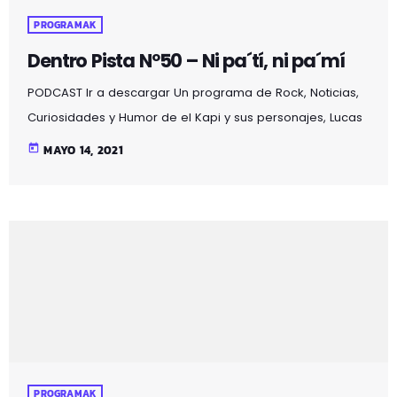
PROGRAMAK
Dentro Pista Nº50 – Ni pa´tí, ni pa´mí
PODCAST Ir a descargar Un programa de Rock, Noticias,
Curiosidades y Humor de el Kapi y sus personajes, Lucas
y Claudio aderezado con ilusiones auditivas, en esta
today
MAYO 14, 2021
segunda temporada con la aparición de un nuevo
personaje, el gato Martirio y además de seguir
disfrutando de la sección "el colaborador en la sombra"
se alarga 2 horas y se emite en Mozoilo Irratia, la radio
de Galdakao en la 97.5fm en […]
PROGRAMAK