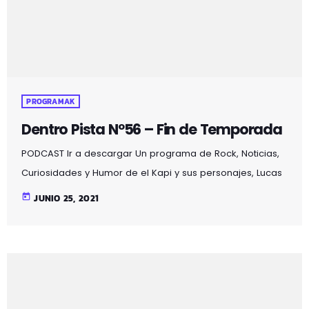
Galdakao en la 97.5fm en su […]
PROGRAMAK
Dentro Pista Nº56 – Fin de Temporada
PODCAST Ir a descargar Un programa de Rock, Noticias,
Curiosidades y Humor de el Kapi y sus personajes, Lucas
y Claudio aderezado con ilusiones auditivas, en esta
today
JUNIO 25, 2021
segunda temporada con la aparición de un nuevo
personaje, el gato Martirio y además de seguir
disfrutando de la sección "el colaborador en la sombra"
se alarga 2 horas y se emite en Mozoilo Irratia, la radio
de Galdakao en la 97.5fm en […]