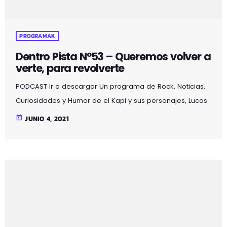
PROGRAMAK
Dentro Pista Nº53 – Queremos volver a
verte, para revolverte
PODCAST Ir a descargar Un programa de Rock, Noticias,
Curiosidades y Humor de el Kapi y sus personajes, Lucas
y Claudio aderezado con ilusiones auditivas, en esta
today
JUNIO 4, 2021
segunda temporada con la aparición de un nuevo
personaje, el gato Martirio y además de seguir
disfrutando de la sección "el colaborador en la sombra"
se alarga 2 horas y se emite en Mozoilo Irratia, la radio
de Galdakao en la 97.5fm en […]