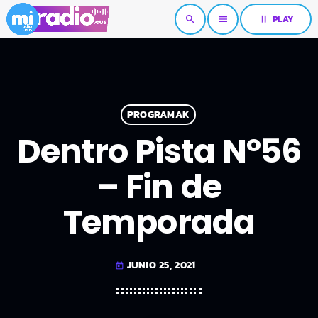
pause
PLAY
search
menu
PROGRAMAK
Dentro Pista Nº56
– Fin de
Temporada
JUNIO 25, 2021
today