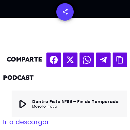
share
email
COMPARTE
PODCAST
play_arrow
Dentro Pista Nº56 – Fin de Temporada
Mozoilo Irratia
Ir a descargar