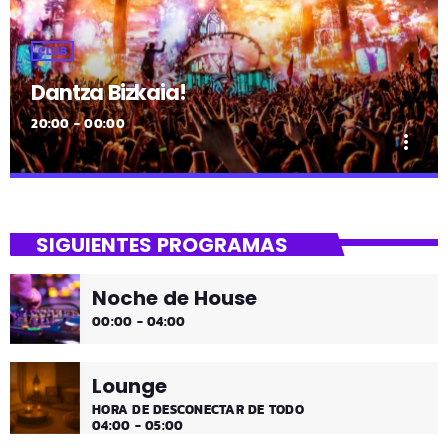
CLUB
Dantza Bizkaia!
20:00 - 00:00
more_vert
close
Dantza Bizkaia!
SIGUIENTES PROGRAMAS
Asteburuak zureak eta gureak dira! Dantza Bizkaia!
Noche de House
00:00 - 04:00
Lounge
HORA DE DESCONECTAR DE TODO
04:00 - 05:00