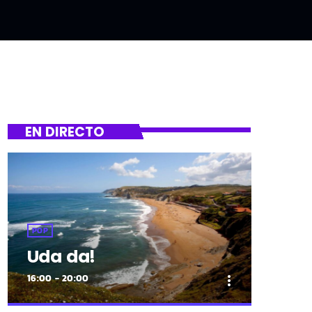
EN DIRECTO
POP
Uda da!
16:00 - 20:00
more_vert