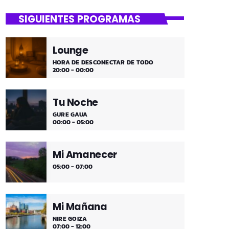
close
Uda da!
SIGUIENTES PROGRAMAS
¡Toda la música!
Lounge
¡Toda la música!
HORA DE DESCONECTAR DE TODO
20:00 - 00:00
Tu Noche
GURE GAUA
00:00 - 05:00
Mi Amanecer
05:00 - 07:00
Mi Mañana
NIRE GOIZA
07:00 - 12:00