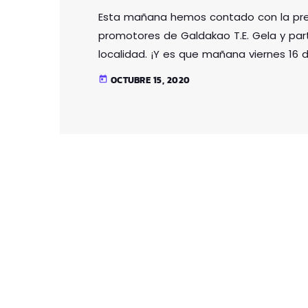
Esta mañana hemos contado con la pres
promotores de Galdakao T.E. Gela y parte 
localidad. ¡Y es que mañana viernes 16 de
bici! Si te lo has perdido, aquí tienes el
OCTUBRE 15, 2020
today