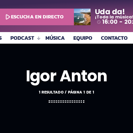
Uda da!
play_arrow
ESCUCHA EN DIRECTO
¡Toda la música
16:00 - 20
access_time
S
PODCAST
MÚSICA
EQUIPO
CONTACTO
Igor Anton
1 RESULTADO / PÁGINA 1 DE 1