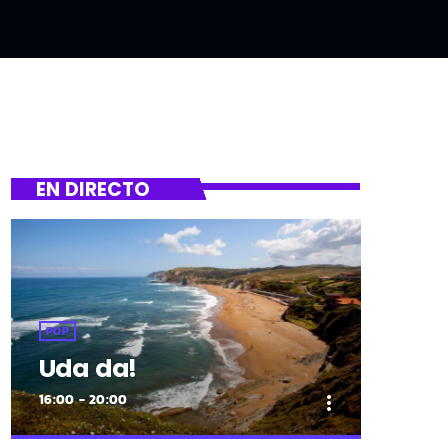
EN DIRECTO
POP
Uda da!
16:00 - 20:00
more_vert