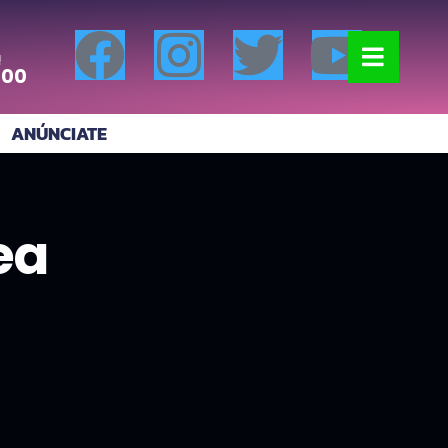
!
:00
ANÚNCIATE
ea