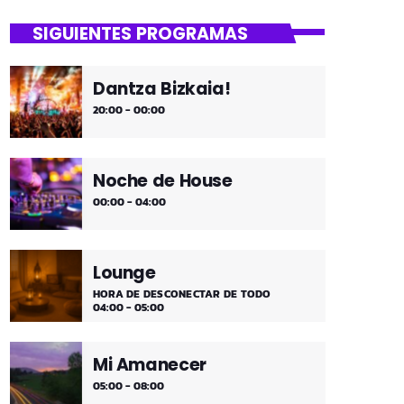
close
Uda da!
SIGUIENTES PROGRAMAS
¡Toda la música!
Dantza Bizkaia!
¡Toda la música!
20:00 - 00:00
Noche de House
00:00 - 04:00
Lounge
HORA DE DESCONECTAR DE TODO
04:00 - 05:00
Mi Amanecer
05:00 - 08:00