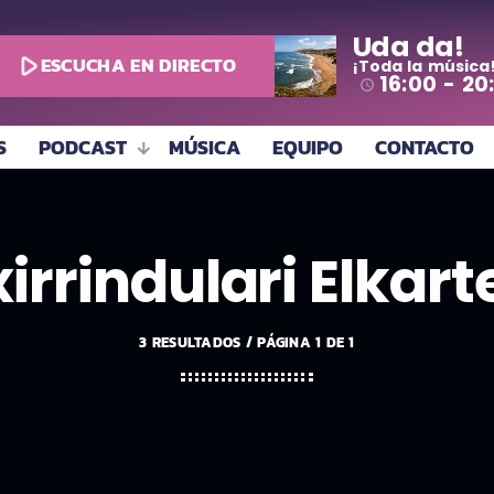
Uda da!
play_arrow
ESCUCHA EN DIRECTO
¡Toda la música
16:00 - 20
access_time
S
PODCAST
MÚSICA
EQUIPO
CONTACTO
xirrindulari Elkart
3 RESULTADOS / PÁGINA 1 DE 1