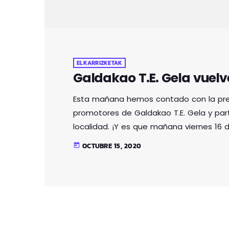
ELKARRIZKETAK
Galdakao T.E. Gela vuelv
Esta mañana hemos contado con la pres
promotores de Galdakao T.E. Gela y parte 
localidad. ¡Y es que mañana viernes 16 de
bici! Si te lo has perdido, aquí tienes el
OCTUBRE 15, 2020
today