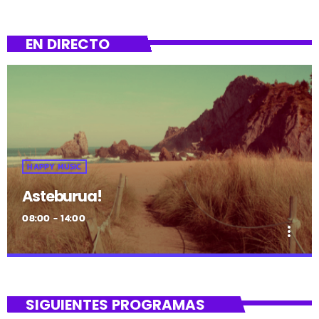
dira herriko gune ezberdinetan.
EN DIRECTO
HAPPY MUSIC
Asteburua!
08:00 - 14:00
more_vert
close
Asteburua!
SIGUIENTES PROGRAMAS
¡Es fin de semana!