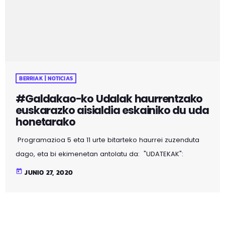
BERRIAK | NOTICIAS
#Galdakao-ko Udalak haurrentzako
euskarazko aisialdia eskainiko du uda
honetarako
Programazioa 5 eta 11 urte bitarteko haurrei zuzenduta
dago, eta bi ekimenetan antolatu da: "UDATEKAK":
haurrek egunean bi orduz begiraleek zuzendutako
today
JUNIO 27, 2020
programazio berezi batez gozatuko dute. "HANDI BIZI
2020KO UDA": Uztailaren 1etik 23ra, eskaintza kultural
(antzerki, ipuin kontaketa, bertsoak, zirku ikuskizunak,...)
eta kirol jarduerak (mendi martxak, zunba,..) eskainiko