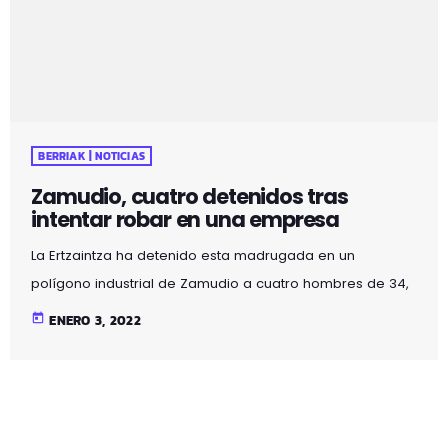
BERRIAK | NOTICIAS
Zamudio, cuatro detenidos tras
intentar robar en una empresa
La Ertzaintza ha detenido esta madrugada en un
polígono industrial de Zamudio a cuatro hombres de 34,
31, 29 y 24 años de edad, acusados de un delito de robo
today
ENERO 3, 2022
con fuerza cuando trataban de robar en el interior de
una empresa. Los hechos han tenido lugar a las 00:30
horas de la madrugada de hoy lunes, cuando un
vigilante de seguridad del polígono Ugaldeguren III ha