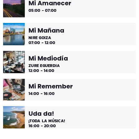
Mi Amanecer
Desconecta y disfruta cada madrugada de la música
05:00 - 07:00
más tranquila.
Mi Mañana
NIRE GOIZA
07:00 - 12:00
Mi Mediodía
ZURE EGUERDIA
12:00 - 14:00
Mi Remember
14:00 - 16:00
Uda da!
¡TODA LA MÚSICA!
16:00 - 20:00