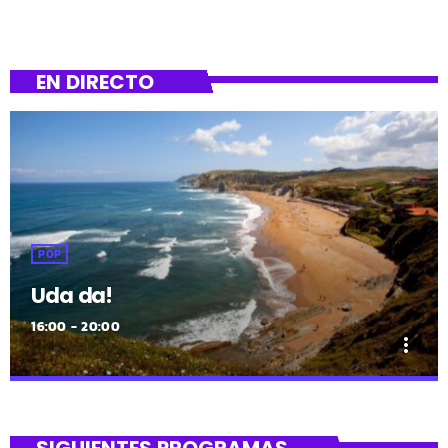
EN DIRECTO
POP
Uda da!
16:00 - 20:00
more_vert
close
Uda da!