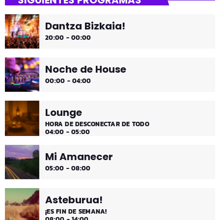
SIGUIENTES PROGRAMAS
¡Toda la música!
Dantza Bizkaia!
¡Toda la música!
20:00 - 00:00
Noche de House
00:00 - 04:00
Lounge
HORA DE DESCONECTAR DE TODO
04:00 - 05:00
Mi Amanecer
05:00 - 08:00
Asteburua!
¡ES FIN DE SEMANA!
08:00 - 14:00