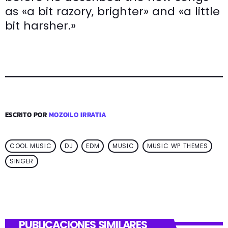
as «a bit razory, brighter» and «a little
bit harsher.»
ESCRITO POR
MOZOILO IRRATIA
COOL MUSIC
DJ
EDM
MUSIC
MUSIC WP THEMES
SINGER
PUBLICACIONES SIMILARES