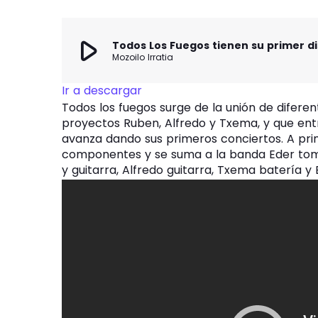
play_arrow
Todos Los Fuegos tienen su primer d
Mozoilo Irratia
Ir a descargar
Todos los fuegos surge de la unión de difere
proyectos Ruben, Alfredo y Txema, y que entr
avanza dando sus primeros conciertos. A prin
componentes y se suma a la banda Eder tom
y guitarra, Alfredo guitarra, Txema batería y 