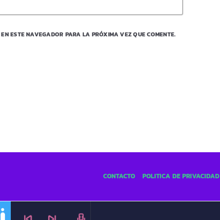
 EN ESTE NAVEGADOR PARA LA PRÓXIMA VEZ QUE COMENTE.
CONTACTO
POLÍTICA DE PRIVACIDAD
skip_previous
skip_next
radio