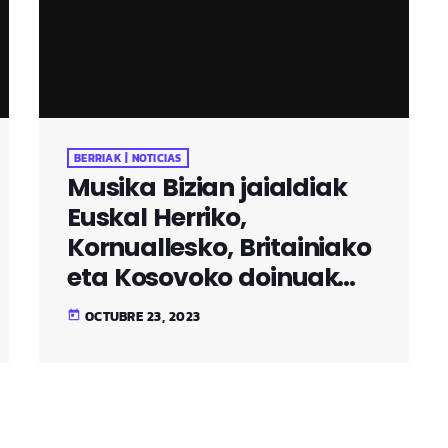
BERRIAK | NOTICIAS
Musika Bizian jaialdiak
Euskal Herriko,
Kornuallesko, Britainiako
eta Kosovoko doinuak
ekarriko ditu Galdakaora
OCTUBRE 23, 2023
today