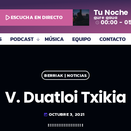
Tu Noche
play_arrow
ESCUCHA EN DIRECTO
gure gaua
00:00 - 0
access_time
S
PODCAST
MÚSICA
EQUIPO
CONTACTO
BERRIAK | NOTICIAS
V. Duatloi Txikia
OCTUBRE 3, 2021
today