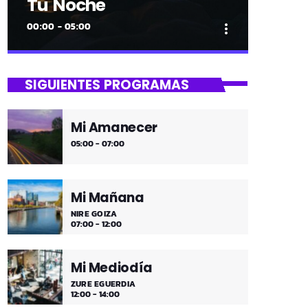
Tu Noche
00:00 - 05:00
more_vert
close
Tu Noche
SIGUIENTES PROGRAMAS
gure gaua
Mi Amanecer
Desconecta y disfruta cada madrugada
05:00 - 07:00
de la música más tranquila.
Mi Mañana
NIRE GOIZA
07:00 - 12:00
Mi Mediodía
ZURE EGUERDIA
12:00 - 14:00