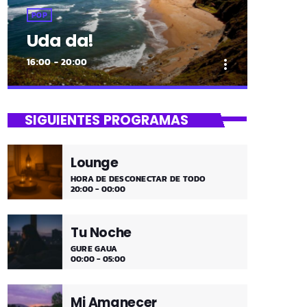
POP
Uda da!
16:00 - 20:00
more_vert
close
Uda da!
SIGUIENTES PROGRAMAS
¡Toda la música!
Lounge
¡Toda la música!
HORA DE DESCONECTAR DE TODO
20:00 - 00:00
Tu Noche
GURE GAUA
00:00 - 05:00
Mi Amanecer