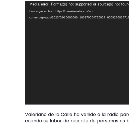
R
Media error: Format(s) not supported or source(s) not foun
e
Descargar archivo: https://mozoiloirratia.eus/wp-
p
content/uploads/2023/08/10000000_180170554795827_60682968297
r
o
d
u
c
t
o
r
d
e
v
í
d
e
o
Valeriano de la Calle ha venido a la radio pa
cuando su labor de rescate de personas es b