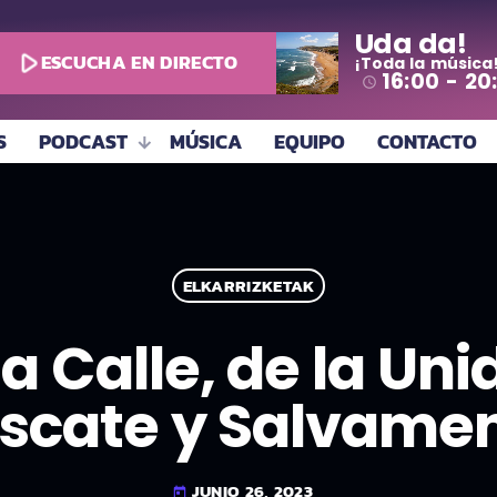
Uda da!
play_arrow
ESCUCHA EN DIRECTO
¡Toda la música
16:00 - 20
access_time
S
PODCAST
MÚSICA
EQUIPO
CONTACTO
ELKARRIZKETAK
la Calle, de la Un
scate y Salvame
JUNIO 26, 2023
today