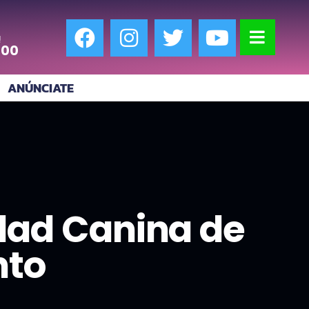
!
:00
ANÚNCIATE
idad Canina de
nto