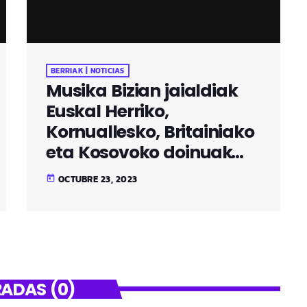
BERRIAK | NOTICIAS
Musika Bizian jaialdiak
Euskal Herriko,
Kornuallesko, Britainiako
eta Kosovoko doinuak
ekarriko ditu Galdakaora
OCTUBRE 23, 2023
today
ADAS (0)