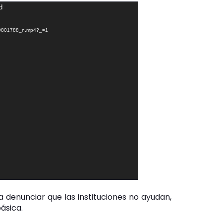
d
19801788_n.mp4?_=1
ra denunciar que las instituciones no ayudan,
ásica.