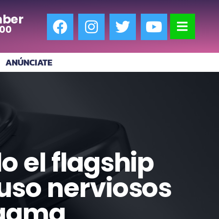
ber
:00
ANÚNCIATE
 el flagship
uso nerviosos
 gama