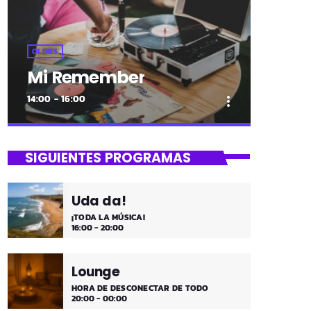
OLDIES
Mi Remember
14:00 - 16:00
more_vert
close
Mi Remember
SIGUIENTES PROGRAMAS
Las décadas de lo 50, 60. 70 y 80 los
medios días y comienzo de tarde de los
Uda da!
fines de semana, de 2 a 4. ¡Disfruta!
¡TODA LA MÚSICA!
16:00 - 20:00
Lounge
HORA DE DESCONECTAR DE TODO
20:00 - 00:00