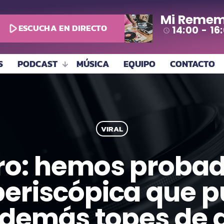
Mi Remem
play_arrow
ESCUCHA EN DIRECTO
14:00 - 16
access_time
S
PODCAST
MÚSICA
EQUIPO
CONTACTO
VIRAL
ro: hemos probado
eriscópica que p
s demás topes de