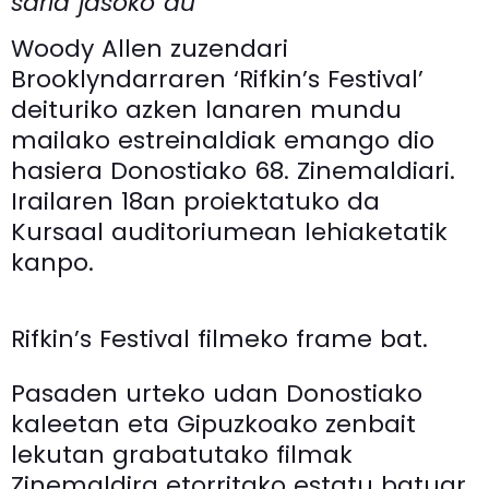
saria jasoko du
Woody Allen zuzendari
Brooklyndarraren ‘Rifkin’s Festival’
deituriko azken lanaren mundu
mailako estreinaldiak emango dio
hasiera Donostiako 68. Zinemaldiari.
Irailaren 18an proiektatuko da
Kursaal auditoriumean lehiaketatik
kanpo.
Rifkin’s Festival filmeko frame bat.
Pasaden urteko udan Donostiako
kaleetan eta Gipuzkoako zenbait
lekutan grabatutako filmak
Zinemaldira etorritako estatu batuar