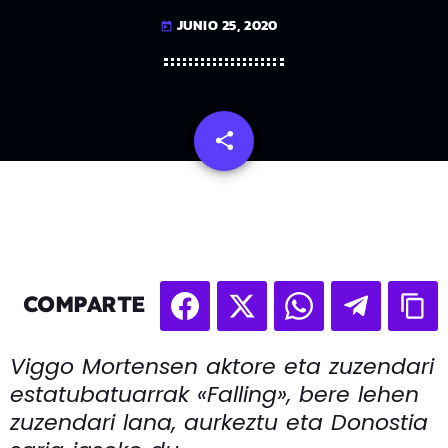
JUNIO 25, 2020
today
share
email
COMPARTE
Viggo Mortensen aktore eta zuzendari
estatubatuarrak «Falling», bere lehen
zuzendari lana, aurkeztu eta Donostia