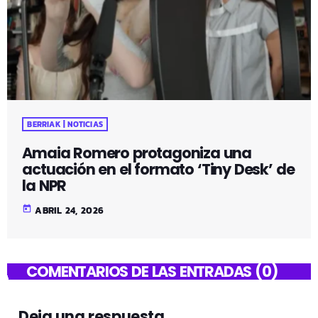
BERRIAK | NOTICIAS
Amaia Romero protagoniza una
actuación en el formato ‘Tiny Desk’ de
la NPR
today
ABRIL 24, 2026
COMENTARIOS DE LAS ENTRADAS (0)
Deja una respuesta