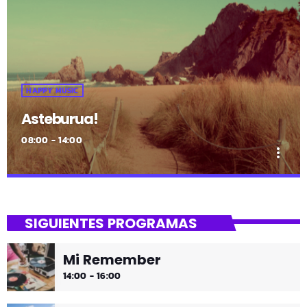
HAPPY MUSIC
Asteburua!
08:00 - 14:00
more_vert
close
Asteburua!
SIGUIENTES PROGRAMAS
¡Es fin de semana!
Mi Remember
¡Música y más música los fines de semana!
14:00 - 16:00