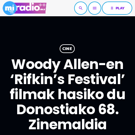
pause
PLAY
search
menu
CINE
Woody Allen-en
‘Rifkin’s Festival’
filmak hasiko du
Donostiako 68.
Zinemaldia