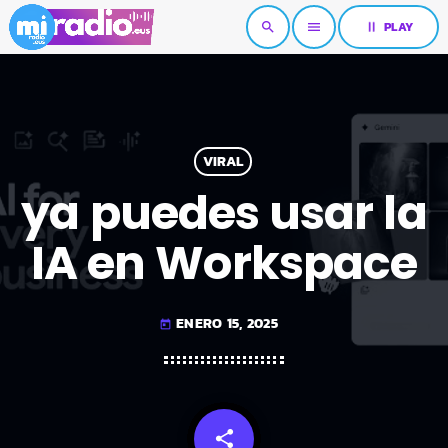
pause
PLAY
search
menu
VIRAL
ya puedes usar la
IA en Workspace
ENERO 15, 2025
today
share
email