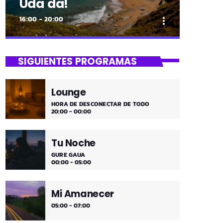
Uda da!
16:00 - 20:00
more_vert
close
Uda da!
SIGUIENTES PROGRAMAS
¡Toda la música!
Lounge
¡Toda la música!
HORA DE DESCONECTAR DE TODO
20:00 - 00:00
Tu Noche
GURE GAUA
00:00 - 05:00
Mi Amanecer
05:00 - 07:00