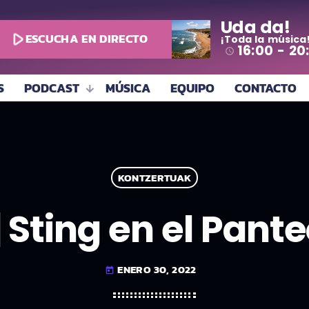
Uda da!
play_arrow
ESCUCHA EN DIRECTO
¡Toda la música
16:00 - 20
access_time
S
PODCAST
MÚSICA
EQUIPO
CONTACTO
KONTZERTUAK
 Sting en el Pant
ENERO 30, 2022
today