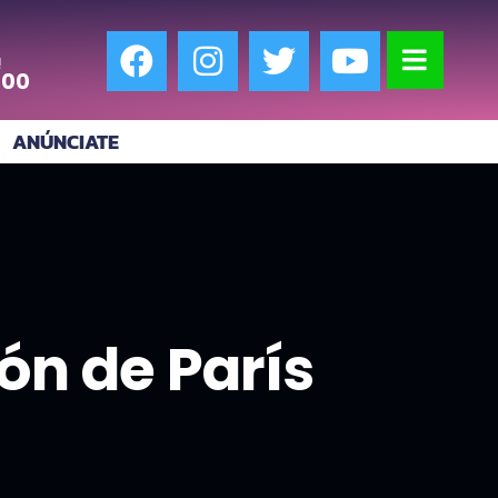
!
:00
ANÚNCIATE
eón de París