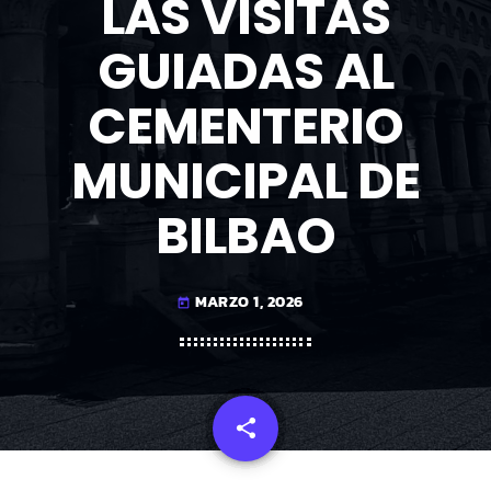
LAS VISITAS
GUIADAS AL
CEMENTERIO
MUNICIPAL DE
BILBAO
MARZO 1, 2026
today
share
email