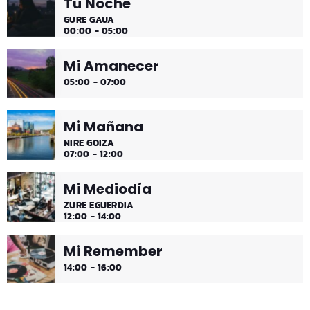
Tu Noche
Es hora de ir desconectando, y qué mejor que hacerlo
GURE GAUA
con sonidos que nos transportan, tal vez, a islas
00:00 - 05:00
paradisíacas. ¿Hace una infusión? ¿Un mojito?
Mi Amanecer
05:00 - 07:00
Mi Mañana
NIRE GOIZA
07:00 - 12:00
Mi Mediodía
ZURE EGUERDIA
12:00 - 14:00
Mi Remember
14:00 - 16:00