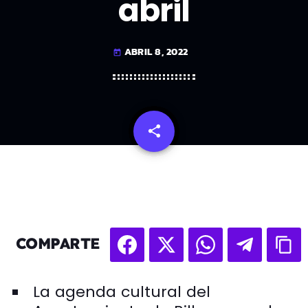
abril
ABRIL 8, 2022
today
share
email
COMPARTE
La agenda cultural del