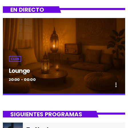
EN DIRECTO
CLUB
Lounge
20:00 - 00:00
more_vert
close
Lounge
SIGUIENTES PROGRAMAS
Hora de desconectar de todo