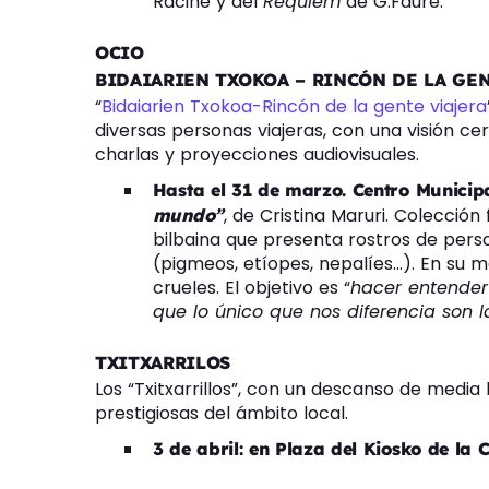
Racine y del
Requiem
de G.Fauré.
OCIO
BIDAIARIEN TXOKOA – RINCÓN DE LA GE
“
Bidaiarien Txokoa-Rincón de la gente viajera
diversas personas viajeras, con una visión ce
charlas y proyecciones audiovisuales.
Hasta el 31 de marzo. Centro Municipa
, de Cristina Maruri. Colección
mundo”
bilbaina que presenta rostros de perso
(pigmeos, etíopes, nepalíes…). En su m
crueles. El objetivo es “
hacer entender
que lo único que nos diferencia son 
TXITXARRILOS
Los “Txitxarrillos”, con un descanso de media
prestigiosas del ámbito local.
3 de abril: en Plaza del Kiosko de la 