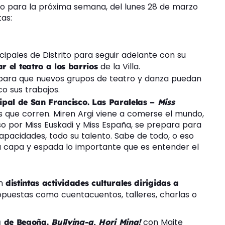
ao para la próxima semana, del lunes 28 de marzo
tas:
cipales de Distrito para seguir adelante con su
de la Villa.
r el teatro a los barrios
para que nuevos grupos de teatro y danza puedan
o sus trabajos.
ipal de San Francisco. Las Paralelas –
Miss
pos que corren. Miren Argi viene a comerse el mundo,
so por Miss Euskadi y Miss España, se prepara para
capacidades, todo su talento. Sabe de todo, o eso
 a capa y espada lo importante que es entender el
en
distintas actividades culturales dirigidas a
ropuestas como cuentacuentos, talleres, charlas o
con Maite
ca de Begoña.
Bullying-a, Hori Mina!