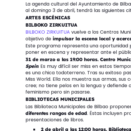
La agenda cultural del Ayuntamiento de Bilb
al domingo 3 de abril, tendrá las siguientes ci
ARTES ESCÉNICAS
BILBOKO ZIRKUITUA
BILBOKO ZIRKUITUA
vuelve a los Centros Muni
objetivo de
impulsar la escena local y acerca
Este programa representa una oportunidad 
poner en escena y representar ante el públic
31 de marzo a las 19:00 horas. Centro Munic
. Es muy difícil ser miss en estos tiem
Spein
es una chica todoterreno. Tras su exitoso pa
Miss World. Ella nos muestra sus armas, sus 
cree; no tiene pelos en la lengua y defiende
feminismo pero sin pasarse.
BIBLIOTECAS MUNICIPALES
Las Biblioteca Municipales de Bilbao propon
. Éstas incluyen p
diferentes rangos de edad
presentaciones de libros.
2 de abril a las 12:00 horas. Bibliote