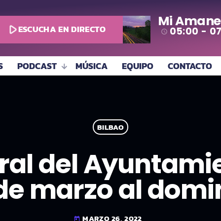
Mi Amane
play_arrow
ESCUCHA EN DIRECTO
05:00 - 0
access_time
S
PODCAST
MÚSICA
EQUIPO
CONTACTO
BILBAO
ral del Ayuntamie
 de marzo al domin
MARZO 26, 2022
today