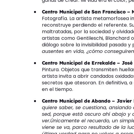
ganas de crear. Mi vida era el color, p
Centro Municipal de San Francisco –
Fotografía. La artista metamorfosea 
reconstruye perdiendo el referente. S
maltratadas, por la sociedad y olvidada
artistas como Gentileschi, Blanchard o
diálogo sobre la invisibilidad pasada y 
ausentes en vida, ¿cómo conseguirem
Centro Municipal de Errekalde – José
Pintura. Objetos que transmiten huella
artista invita a abrir candados oxidado
secretos que atesoran. En definitiva, 
en el tiempo.
Centro Municipal de Abando – Javier 
quiere saber, se cuestiona, ansiando
sed, porque está oscuro ahí abajo y
ver.Únicamente el recuerdo, un simpl
viene se va, parco resultado de la luch
última verdad para no volver a pregu