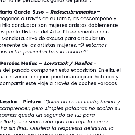
ero no he perdido las ganas de pintar”.
–
 Marta García Suso –
Redescubrimientos
imágenes a través de su tamiz, las descompone y
u hilo conductor son mujeres artistas doblemente
s por la Historia del Arte. El reencuentro con
 Mendieta, sirve de excusa para articular un
presente de las artistas mujeres. “
Si estamos
os estar presentes tras la muerte?”
–
 Paredes Matías –
Lorratzak / Huellas
s del pasado componen esta exposición. En ella, el
s, atravesar antiguas puertas, imaginar historias y
a compartir este viaje a través de coches varados
. “
Quien no se entiende, busca y
Lesaka – Pintura
 comprender, pero simples palabras no sacian su
 apenas queda un segundo de luz para
e flash, una sensación que tan rápido como
a sin final. Quisiera la respuesta definitiva, la
ntar, pero solo recibe miserias de un todo