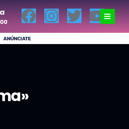
a
:00
ANÚNCIATE
ama»