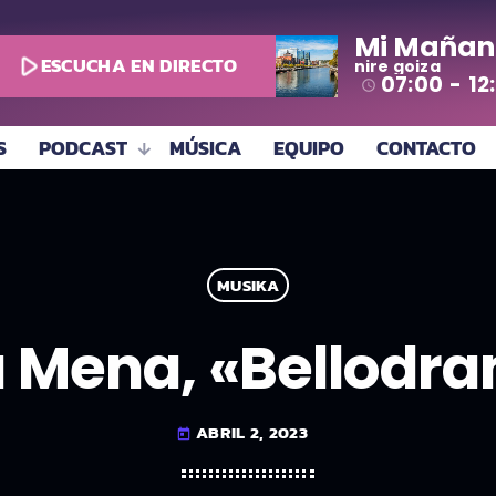
Mi Mañan
play_arrow
ESCUCHA EN DIRECTO
nire goiza
07:00 - 12
access_time
S
PODCAST
MÚSICA
EQUIPO
CONTACTO
MUSIKA
 Mena, «Bellodr
ABRIL 2, 2023
today