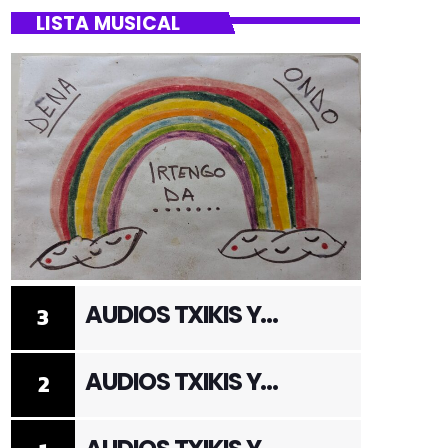
LISTA MUSICAL
AUDIOS TXIKIS Y
3
ADULTOS 3
AUDIOS TXIKIS Y
2
ADULTOS 2