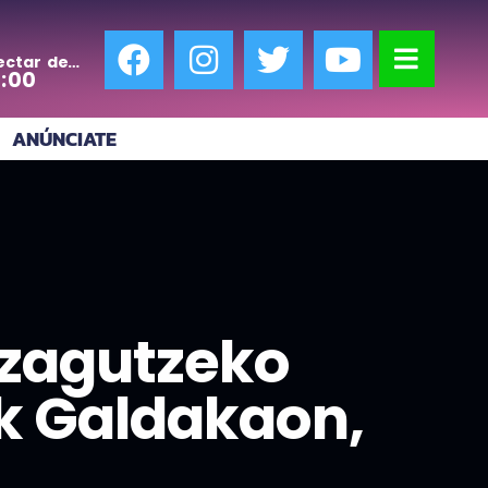
ectar de
0:00
ANÚNCIATE
ezagutzeko
ek Galdakaon,