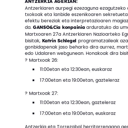
ANTZERKIA AGERIAN:
Antzerkiaren aurpegi ezezaguna ezagutzeko a
txokoak eta lanbide eszenikoaren sekretueta
efektu bereziak eta interpretazioaren magia
da.
arduratuko da umo
GANSO&Cía
konpainia
Martxoaren 27a Antzerkiaren Nazioarteko Egun
bisitak,
programatzaileak azal
Katrin Schlegel
gonbidapenak jaso beharko dira aurrez, mart
edo Udalaren webgunean. Honakoak dira bisi
? Martxoak 26:
11:00etan eta 12:30ean, euskaraz
17:00etan eta 19:00etan, gazteleraz
? Martxoak 27:
11:00etan eta 12:30ean, gazteleraz
17:00etan eta 19:00etan, euskaraz
Antzerkia eta Torrezabal herritarrengana ger