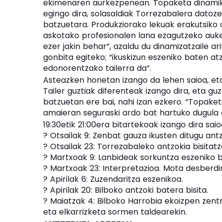
ekimenaren aurkezpenean. Topaketa dinamiko 
egingo dira, solasaldiak Torrezabalera datoze
batzuetara. Produkziorako lekuak erakutsiko d
askotako profesionalen lana ezagutzeko auke
ezer jakin behar”, azaldu du dinamizatzaile 
gonbita egiteko; “ikuskizun eszeniko baten a
edonorentzako tailerra da”.
Asteazken honetan izango da lehen saioa, eta 
Tailer guztiak diferenteak izango dira, eta gu
batzuetan ere bai, nahi izan ezkero. “Topaketa
amaieran seguraski ardo bat hartuko dugula e
19:30etik 21:00era bitartekoak izango dira sai
? Otsailak 9: Zenbat gauza ikusten ditugu ant
? Otsailak 23: Torrezabaleko antzokia bisitat
? Martxoak 9: Lanbideak sorkuntza eszeniko 
? Martxoak 23: Interpretazioa. Mota desberdi
? Apirilak 6: Zuzendaritza eszenikoa.
? Apirilak 20: Bilboko antzoki batera bisita.
? Maiatzak 4: Bilboko Harrobia ekoizpen zentr
eta elkarrizketa sormen taldearekin.