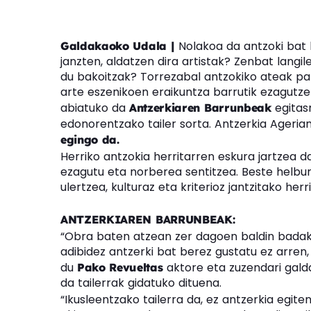
Nolakoa da antzoki bat 
Galdakaoko Udala |
janzten, aldatzen dira artistak? Zenbat langil
du bakoitzak? Torrezabal antzokiko ateak pa
arte eszenikoen eraikuntza barrutik ezagut
abiatuko da
egitas
Antzerkiaren Barrunbeak
edonorentzako tailer sorta. Antzerkia Ageria
egingo da.
Herriko antzokia herritarren eskura jartzea d
ezagutu eta norberea sentitzea. Beste helbu
ulertzea, kulturaz eta kriterioz jantzitako her
ANTZERKIAREN BARRUNBEAK:
“Obra baten atzean zer dagoen baldin badaki
adibidez antzerki bat berez gustatu ez arren,
du
aktore eta zuzendari galda
Pako Revueltas
da tailerrak gidatuko dituena.
“Ikusleentzako tailerra da, ez antzerkia egit