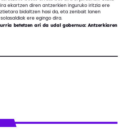
ira ekartzen diren antzerkien inguruko iritzia ere
tietara bidaltzen hasi da, eta zenbait lanen
solasaldiak ere egingo dira.
urria betetzen ari da udal gobernua: Antzerkiaren