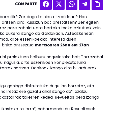
COMPARTE
barrutik? Zer dago teloien atzealdean? Non
e aritzen dira ikuskizun bat prestatzen? Zer egiten
rez pare zabaldu, eta bertako txoko ezkutuak zein
zeko aukera izango da Galdakaon. Asteazkenean
moa, arte eszenikoekiko interesa duen
n bisita antzeztua
martxoaren 26an eta 27an
a bi proiektuen helburu nagusietako bat; Torrezabal
ru nagusia, arte eszenikoen konplexutasuna
ritarrak sortzea. Doakoak izango dira bi jarduerak.
gu gehiago disfrutatuko dugu lan horretaz, eta
 horretaz ere gozatu ahal izango da”, azaldu
koztarrak tailerren xedea. Revueltas bera izango
en ikasteko tailerra”, nabarmendu du Revueltasek