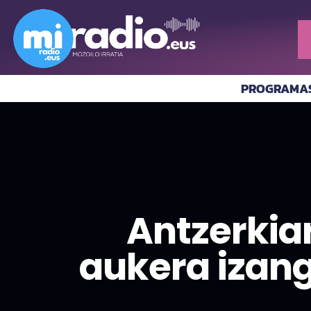
PROGRAMA
Antzerkia
aukera izang