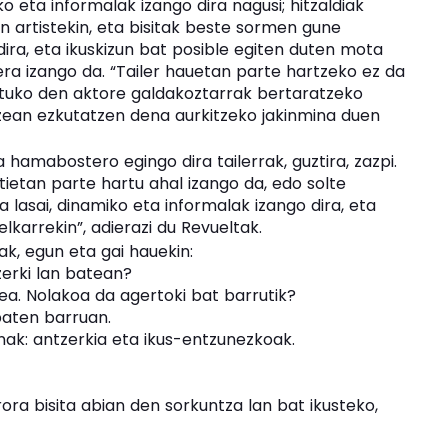
eta informalak izango dira nagusi; hitzaldiak
n artistekin, eta bisitak beste sormen gune
ira, eta ikuskizun bat posible egiten duten mota
ra izango da. “Tailer hauetan parte hartzeko ez da
arituko den aktore galdakoztarrak bertaratzeko
tzean ezkutatzen dena aurkitzeko jakinmina duen
hamabostero egingo dira tailerrak, guztira, zazpi.
ztietan parte hartu ahal izango da, edo solte
 lasai, dinamiko eta informalak izango dira, eta
lkarrekin”, adierazi du Revueltak.
oak, egun eta gai hauekin:
zerki lan batean?
zea. Nolakoa da agertoki bat barrutik?
baten barruan.
nak: antzerkia eta ikus-entzunezkoak.
ora bisita abian den sorkuntza lan bat ikusteko,