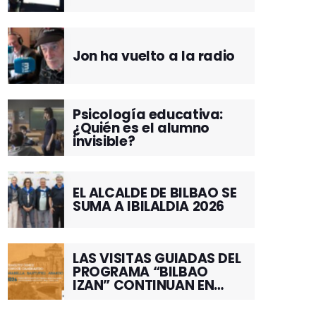
Jon ha vuelto a la radio
Psicología educativa:
¿Quién es el alumno
invisible?
EL ALCALDE DE BILBAO SE
SUMA A IBILALDIA 2026
LAS VISITAS GUIADAS DEL
PROGRAMA “BILBAO
IZAN” CONTINUAN EN
JUNIO POR EL BARRIO DE
SANTUTXU