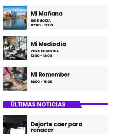
Mi Mañana
NIRE GOIZA
07:00 - 12:00
Mi Mediodía
ZURE EGUERDIA
12:00 - 14:00
Mi Remember
14:00 - 16:00
ÚLTIMAS NOTICIAS
Dejarte caer para
renacer