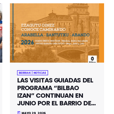
BERRIAK | NOTICIAS
LAS VISITAS GUIADAS DEL
PROGRAMA “BILBAO
IZAN” CONTINUAN EN
JUNIO POR EL BARRIO DE
SANTUTXU
MAYO 29, 2026
today