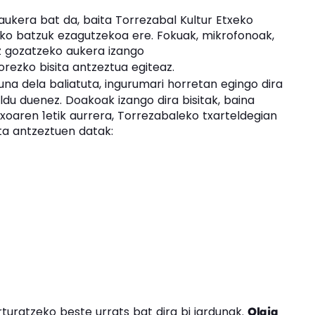
ukera bat da, baita Torrezabal Kultur Etxeko
ko batzuk ezagutzekoa ere. Fokuak, mikrofonoak,
z gozatzeko aukera izango
rezko bisita antzeztua egiteaz.
a dela baliatuta, ingurumari horretan egingo dira
du duenez. Doakoak izango dira bisitak, baina
xoaren 1etik aurrera, Torrezabaleko txarteldegian
ta antzeztuen datak:
turatzeko beste urrats bat dira bi jardunak.
Olaia