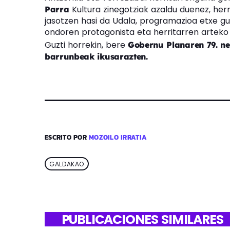
Kultura zinegotziak azaldu duenez, herr
Parra
jasotzen hasi da Udala, programazioa etxe guz
ondoren protagonista eta herritarren arteko 
Guzti horrekin, bere
Gobernu Planaren 79. ne
barrunbeak ikusarazten.
ESCRITO POR
MOZOILO IRRATIA
GALDAKAO
PUBLICACIONES SIMILARES