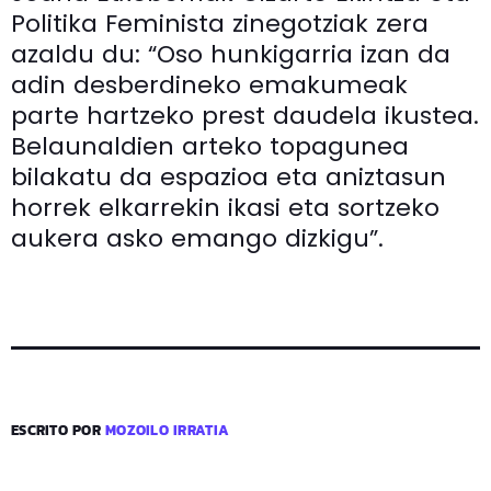
Politika Feminista zinegotziak zera
azaldu du: “Oso hunkigarria izan da
adin desberdineko emakumeak
parte hartzeko prest daudela ikustea.
Belaunaldien arteko topagunea
bilakatu da espazioa eta aniztasun
horrek elkarrekin ikasi eta sortzeko
aukera asko emango dizkigu”.
ESCRITO POR
MOZOILO IRRATIA