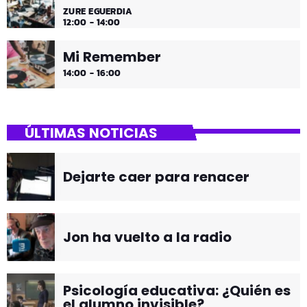
ZURE EGUERDIA
12:00 - 14:00
Mi Remember
14:00 - 16:00
ÚLTIMAS NOTICIAS
Dejarte caer para renacer
Jon ha vuelto a la radio
Psicología educativa: ¿Quién es
el alumno invisible?