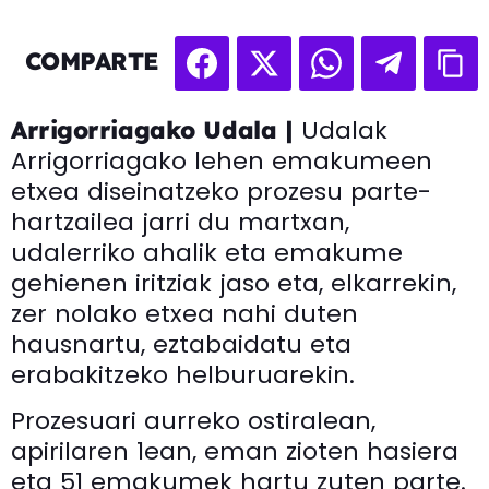
COMPARTE
Udalak
Arrigorriagako Udala |
Arrigorriagako lehen emakumeen
etxea diseinatzeko prozesu parte-
hartzailea jarri du martxan,
udalerriko ahalik eta emakume
gehienen iritziak jaso eta, elkarrekin,
zer nolako etxea nahi duten
hausnartu, eztabaidatu eta
erabakitzeko helburuarekin.
Prozesuari aurreko ostiralean,
apirilaren 1ean, eman zioten hasiera
eta 51 emakumek hartu zuten parte.