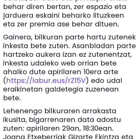
behar diren bertan, zer espazio eta
jarduera eskaini beharko lituzkeen
eta zer premia ase behar dituen.
Gainera, bilkuran parte hartu zutenek
inkesta bete zuten. Asanbladan parte
hartzeko aukera izan ez zutenentzat,
inkesta udaleko web orrian bete
ahalko dute apirilaren 10era arte
(
https://labur.eus/rZ15V
) edo udal
eraikinetan galdetegia zuzenean
bete.
Lehenengo bilkuraren arrakasta
ikusita, bigarrenaren data adostu
zuten: apirilaren 29an, 18:30ean.
Joana Etxeberriak Gizarte Ekintza eta