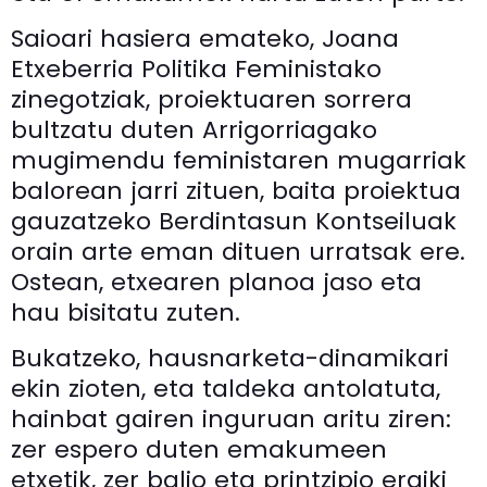
Saioari hasiera emateko, Joana
Etxeberria Politika Feministako
zinegotziak, proiektuaren sorrera
bultzatu duten Arrigorriagako
mugimendu feministaren mugarriak
balorean jarri zituen, baita proiektua
gauzatzeko Berdintasun Kontseiluak
orain arte eman dituen urratsak ere.
Ostean, etxearen planoa jaso eta
hau bisitatu zuten.
Bukatzeko, hausnarketa-dinamikari
ekin zioten, eta taldeka antolatuta,
hainbat gairen inguruan aritu ziren:
zer espero duten emakumeen
etxetik, zer balio eta printzipio eraiki