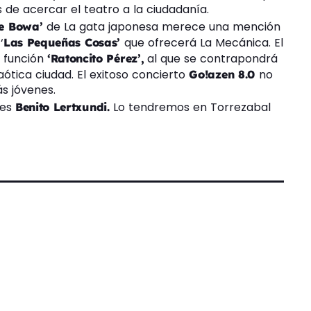
 de acercar el teatro a la ciudadanía.
de La gata japonesa merece una mención
 de Bowa’
‘
que ofrecerá La Mecánica. El
Las Pequeñas Cosas’
a función
al que se contrapondrá
‘Ratoncito Pérez’,
aótica ciudad. El exitoso concierto
no
Go!azen 8.0
s jóvenes.
 es
Lo tendremos en Torrezabal
Benito Lertxundi.