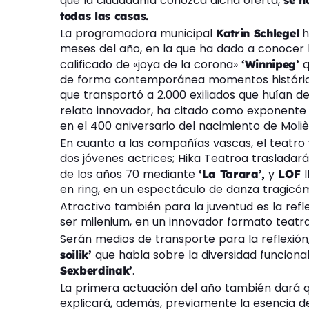
que la ciudadanía conozca dicha oferta,
se h
todas las casas.
La programadora municipal
h
Katrin Schlegel
meses del año, en la que ha dado a conocer l
calificado de «joya de la corona»
q
‘Winnipeg’
de forma contemporánea momentos históricos
que transportó a 2.000 exiliados que huían de 
relato innovador, ha citado como exponente d
en el 400 aniversario del nacimiento de Moliè
En cuanto a las compañías vascas, el teatro 
dos jóvenes actrices; Hika Teatroa trasladará
de los años 70 mediante
y
‘La Tarara’,
LOF
en ring, en un espectáculo de danza tragicómic
Atractivo también para la juventud es la ref
ser milenium, en un innovador formato teatra
Serán medios de transporte para la reflexión,
que habla sobre la diversidad funciona
soilik’
.
Sexberdinak’
La primera actuación del año también dará 
explicará, además, previamente la esencia de 