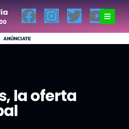
ía
:00
ANÚNCIATE
, la oferta
bal