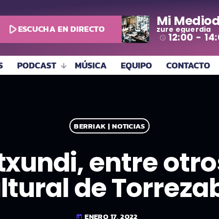
Mi Mediod
play_arrow
ESCUCHA EN DIRECTO
zure eguerdia
12:00 - 14
access_time
S
PODCAST
MÚSICA
EQUIPO
CONTACTO
BERRIAK | NOTICIAS
txundi, entre otros
ltural de Torreza
ENERO 17, 2022
today