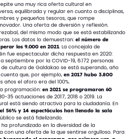
epite una muy rica oferta cultural en
iversa, equilibrada y regular en cuanto a disciplinas,
ombres y pequeños tesoros, que rompe
nnovador. Una oferta de diversión y reflexión.
rezabal, del mismo modo que se está estabilizando
oras. Los datos lo demuestran:
el número de
. La concejala de
perar los 9.000 en 2021
én fue espectacular dicha respuesta en 2020:
a septiembre por la COVID-19, 6.172 personas
sa de cultura de Galdakao se está superando, año
n cuenta que, por ejemplo,
en 2017 hubo 3.800
s años el aforo era del 100%.
 la programación:
en 2021 se programaron 60
0-35 actuaciones de 2017, 2018 o 2019. La
ural está siendo atractiva para la ciudadanía. En
el 56% y 14 espectáculos han llenado la sala
úblico se está fidelizando.
 ha profundizado en la diversidad de la
con una oferta de la que sentirse orgulloso. Para