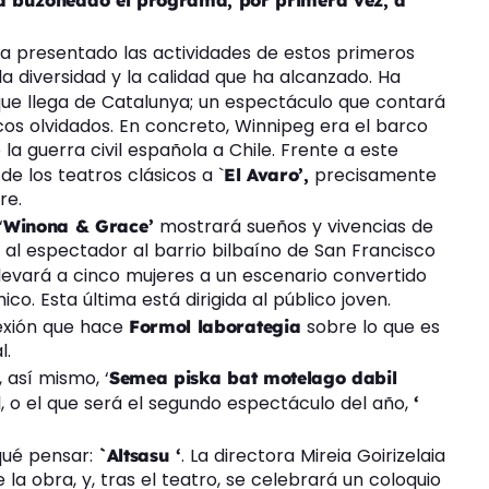
a buzoneado el programa, por primera vez, a
a presentado las actividades de estos primeros
a diversidad y la calidad que ha alcanzado. Ha
ue llega de Catalunya; un espectáculo que contará
 olvidados. En concreto, Winnipeg era el barco
la guerra civil española a Chile. Frente a este
e los teatros clásicos a `
precisamente
El Avaro’,
re.
‘
mostrará sueños y vivencias de
Winona & Grace’
 al espectador al barrio bilbaíno de San Francisco
llevará a cinco mujeres a un escenario convertido
o. Esta última está dirigida al público joven.
lexión que hace
sobre lo que es
Formol laborategia
l.
 así mismo, ‘
Semea piska bat motelago dabil
l, o el que será el segundo espectáculo del año,
‘
qué pensar:
. La directora Mireia Goirizelaia
`Altsasu ‘
la obra, y, tras el teatro, se celebrará un coloquio