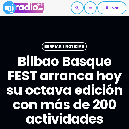
pause
PLAY
search
menu
BERRIAK | NOTICIAS
Bilbao Basque
FEST arranca hoy
su octava edición
con más de 200
actividades