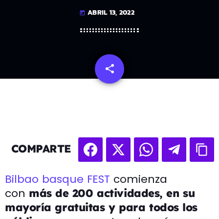
ABRIL 13, 2022
today
share
email
COMPARTE
Bilbao basque FEST
comienza
con
más de 200 actividades, en su
mayoría gratuitas y para todos los