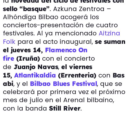
la
novedad del ciclo de festivales con
. Azkuna Zentroa –
sello “basque”
Alhóndiga Bilbao acogerá los
conciertos-presentación de cuatro
festivales. Al ya mencionado
Aitzina
Folk
para el acto inaugural,
se suman
el jueves 14,
Flamenco On
con el concierto
fire
(Iruña)
de
,
Juanjo Navas
el viernes
con
15,
Atlantikaldia
(Errenteria)
Bas
, y el
, que se
abi
Bilbao Blues Festival
celebrará por primera vez el próximo
mes de julio en el Arenal bilbaino,
con la banda
.
Still River