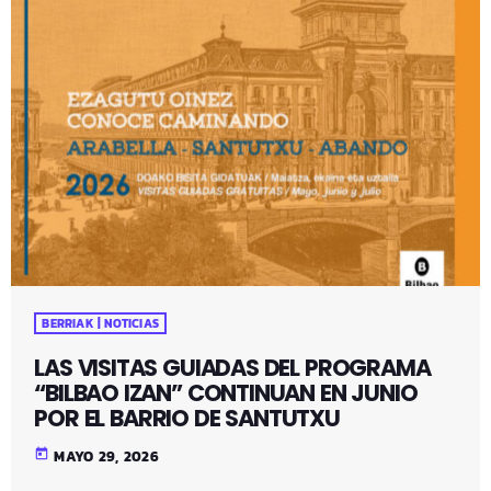
BERRIAK | NOTICIAS
LAS VISITAS GUIADAS DEL PROGRAMA
“BILBAO IZAN” CONTINUAN EN JUNIO
POR EL BARRIO DE SANTUTXU
today
MAYO 29, 2026