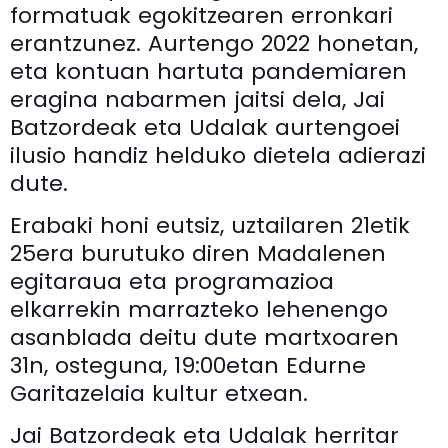
formatuak egokitzearen erronkari
erantzunez. Aurtengo 2022 honetan,
eta kontuan hartuta pandemiaren
eragina nabarmen jaitsi dela, Jai
Batzordeak eta Udalak aurtengoei
ilusio handiz helduko dietela adierazi
dute.
Erabaki honi eutsiz, uztailaren 21etik
25era burutuko diren Madalenen
egitaraua eta programazioa
elkarrekin marrazteko lehenengo
asanblada deitu dute martxoaren
31n, osteguna, 19:00etan Edurne
Garitazelaia kultur etxean.
Jai Batzordeak eta Udalak herritar