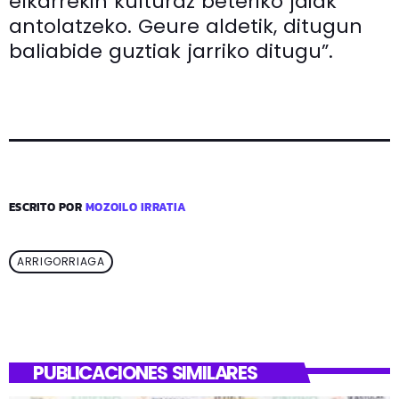
elkarrekin kulturaz beteriko jaiak
antolatzeko. Geure aldetik, ditugun
baliabide guztiak jarriko ditugu”.
ESCRITO POR
MOZOILO IRRATIA
ARRIGORRIAGA
PUBLICACIONES SIMILARES