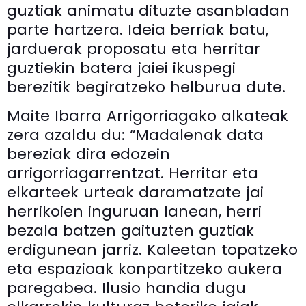
guztiak animatu dituzte asanbladan
parte hartzera. Ideia berriak batu,
jarduerak proposatu eta herritar
guztiekin batera jaiei ikuspegi
berezitik begiratzeko helburua dute.
Maite Ibarra Arrigorriagako alkateak
zera azaldu du: “Madalenak data
bereziak dira edozein
arrigorriagarrentzat. Herritar eta
elkarteek urteak daramatzate jai
herrikoien inguruan lanean, herri
bezala batzen gaituzten guztiak
erdigunean jarriz. Kaleetan topatzeko
eta espazioak konpartitzeko aukera
paregabea. Ilusio handia dugu