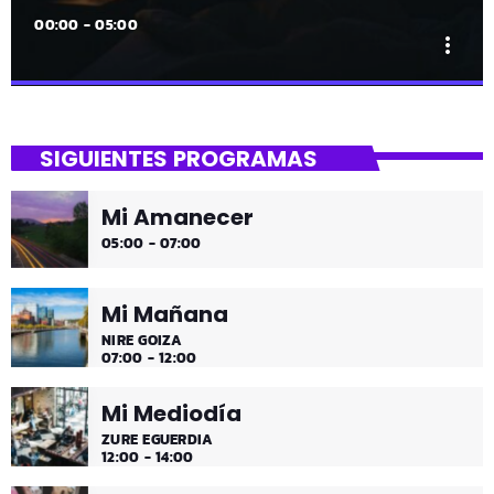
00:00 - 05:00
more_vert
close
Tu Noche
SIGUIENTES PROGRAMAS
gure gaua
Mi Amanecer
Desconecta y disfruta cada madrugada de la música
05:00 - 07:00
más tranquila.
Mi Mañana
NIRE GOIZA
07:00 - 12:00
Mi Mediodía
ZURE EGUERDIA
12:00 - 14:00