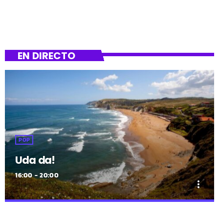
EN DIRECTO
POP
Uda da!
16:00 - 20:00
more_vert
close
Uda da!