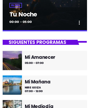
OLDIES
Tu Noche
00:00 - 05:00
more_vert
close
Tu Noche
SIGUIENTES PROGRAMAS
gure gaua
Mi Amanecer
Desconecta y disfruta cada madrugada
05:00 - 07:00
de la música más tranquila.
Mi Mañana
NIRE GOIZA
07:00 - 12:00
Mi Mediodía