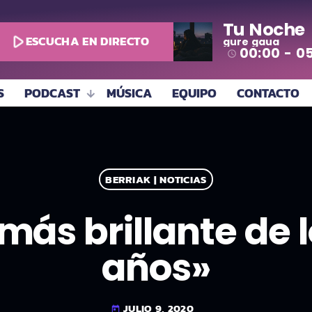
Tu Noche
play_arrow
ESCUCHA EN DIRECTO
gure gaua
00:00 - 0
access_time
S
PODCAST
MÚSICA
EQUIPO
CONTACTO
BERRIAK | NOTICIAS
más brillante de l
años»
JULIO 9, 2020
today