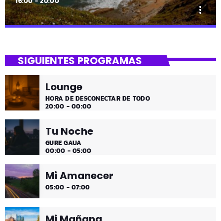
16:00 - 20:00
more_vert
close
Uda da!
SIGUIENTES PROGRAMAS
¡Toda la música!
Lounge
¡Toda la música!
HORA DE DESCONECTAR DE TODO
20:00 - 00:00
Tu Noche
GURE GAUA
00:00 - 05:00
Mi Amanecer
05:00 - 07:00
Mi Mañana