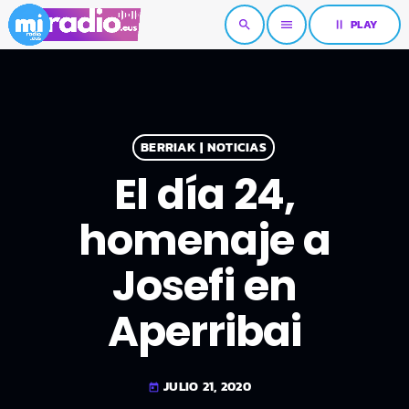
pause
PLAY
search
menu
BERRIAK | NOTICIAS
El día 24,
homenaje a
Josefi en
Aperribai
JULIO 21, 2020
today