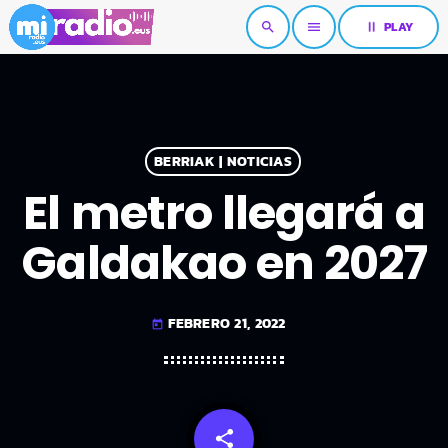
pause
PLAY
search
menu
BERRIAK | NOTICIAS
El metro llegará a
Galdakao en 2027
FEBRERO 21, 2022
today
share
email