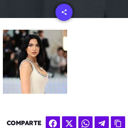
share
email
COMPARTE