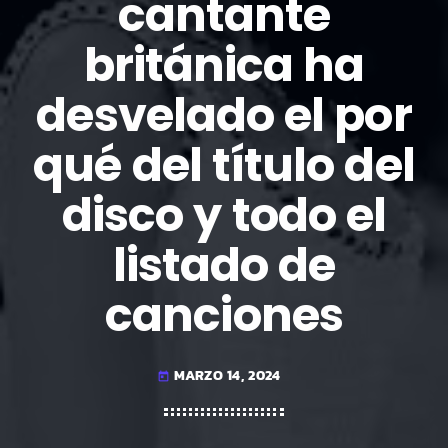
cantante
británica ha
desvelado el por
qué del título del
disco y todo el
listado de
canciones
MARZO 14, 2024
today