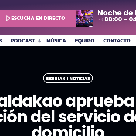
Noche de
play_arrow
ESCUCHA EN DIRECTO
00:00 - 0
access_time
S
PODCAST
MÚSICA
EQUIPO
CONTACTO
BERRIAK | NOTICIAS
Galdakao aprueba 
ión del servicio 
domicilio