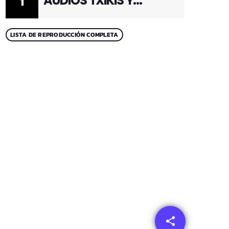
AUDIOS TXIKIS Y
1
ADULTOS 1
LISTA DE REPRODUCCIÓN COMPLETA
share
email