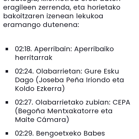
eragileen zerrenda, eta horietako
bakoitzaren izenean lekukoa
eramango dutenena:
02:18. Aperribain: Aperribaiko
herritarrak
02:24. Olabarrietan: Gure Esku
Dago (Joseba Peña Iriondo eta
Koldo Ezkerra)
02:27. Olabarrietako zubian: CEPA
(Begoña Mentxakatorre eta
Maite Cámara)
02:29. Bengoetxeko Babes