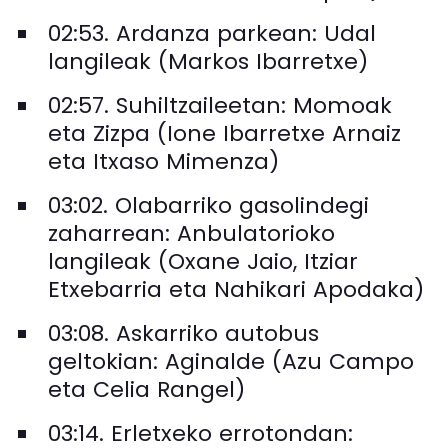
02:53. Ardanza parkean: Udal
langileak (Markos Ibarretxe)
02:57. Suhiltzaileetan: Momoak
eta Zizpa (Ione Ibarretxe Arnaiz
eta Itxaso Mimenza)
03:02. Olabarriko gasolindegi
zaharrean: Anbulatorioko
langileak (Oxane Jaio, Itziar
Etxebarria eta Nahikari Apodaka)
03:08. Askarriko autobus
geltokian: Aginalde (Azu Campo
eta Celia Rangel)
03:14. Erletxeko errotondan: