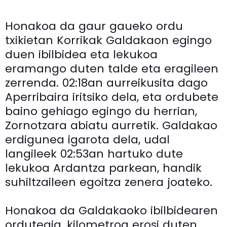
Honakoa da gaur gaueko ordu
txikietan Korrikak Galdakaon egingo
duen ibilbidea eta lekukoa
eramango duten talde eta eragileen
zerrenda. 02:18an aurreikusita dago
Aperribaira iritsiko dela, eta ordubete
baino gehiago egingo du herrian,
Zornotzara abiatu aurretik. Galdakao
erdigunea igarota dela, udal
langileek 02:53an hartuko dute
lekukoa Ardantza parkean, handik
suhiltzaileen egoitza zenera joateko.
Honakoa da Galdakaoko ibilbidearen
ordutegia, kilometroa erosi duten