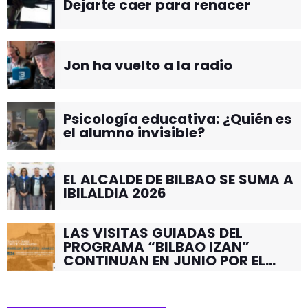
Dejarte caer para renacer
Jon ha vuelto a la radio
Psicología educativa: ¿Quién es
el alumno invisible?
EL ALCALDE DE BILBAO SE SUMA A
IBILALDIA 2026
LAS VISITAS GUIADAS DEL
PROGRAMA “BILBAO IZAN”
CONTINUAN EN JUNIO POR EL
BARRIO DE SANTUTXU