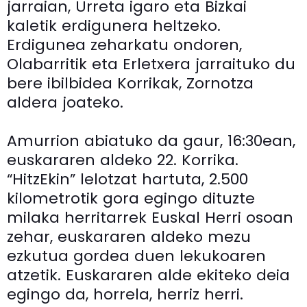
jarraian, Urreta igaro eta Bizkai
kaletik erdigunera heltzeko.
Erdigunea zeharkatu ondoren,
Olabarritik eta Erletxera jarraituko du
bere ibilbidea Korrikak, Zornotza
aldera joateko.
Amurrion abiatuko da gaur, 16:30ean,
euskararen aldeko 22. Korrika.
“HitzEkin” lelotzat hartuta, 2.500
kilometrotik gora egingo dituzte
milaka herritarrek Euskal Herri osoan
zehar, euskararen aldeko mezu
ezkutua gordea duen lekukoaren
atzetik. Euskararen alde ekiteko deia
egingo da, horrela, herriz herri.