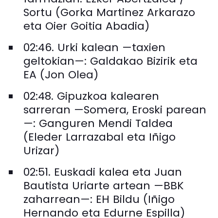
Sortu (Gorka Martinez Arkarazo
eta Oier Goitia Abadia)
02:46. Urki kalean —taxien
geltokian—: Galdakao Bizirik eta
EA (Jon Olea)
02:48. Gipuzkoa kalearen
sarreran —Somera, Eroski parean
—: Ganguren Mendi Taldea
(Eleder Larrazabal eta Iñigo
Urizar)
02:51. Euskadi kalea eta Juan
Bautista Uriarte artean —BBK
zaharrean—: EH Bildu (Iñigo
Hernando eta Edurne Espilla)