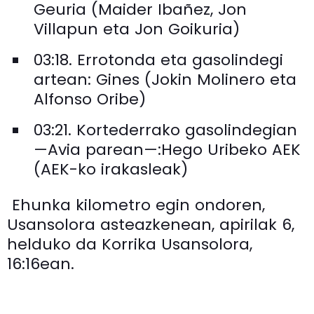
Geuria (Maider Ibañez, Jon
Villapun eta Jon Goikuria)
03:18. Errotonda eta gasolindegi
artean: Gines (Jokin Molinero eta
Alfonso Oribe)
03:21. Kortederrako gasolindegian
—Avia parean—:Hego Uribeko AEK
(AEK-ko irakasleak)
Ehunka kilometro egin ondoren,
Usansolora asteazkenean, apirilak 6,
helduko da Korrika Usansolora,
16:16ean.