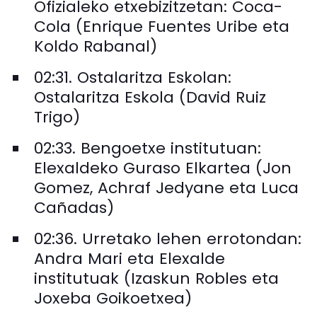
Ofizialeko etxebizitzetan: Coca-
Cola (Enrique Fuentes Uribe eta
Koldo Rabanal)
02:31. Ostalaritza Eskolan:
Ostalaritza Eskola (David Ruiz
Trigo)
02:33. Bengoetxe institutuan:
Elexaldeko Guraso Elkartea (Jon
Gomez, Achraf Jedyane eta Luca
Cañadas)
02:36. Urretako lehen errotondan:
Andra Mari eta Elexalde
institutuak (Izaskun Robles eta
Joxeba Goikoetxea)