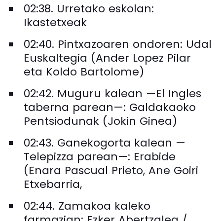
02:38. Urretako eskolan:
Ikastetxeak
02:40. Pintxazoaren ondoren: Udal
Euskaltegia (Ander Lopez Pilar
eta Koldo Bartolome)
02:42. Muguru kalean —El Ingles
taberna parean—: Galdakaoko
Pentsiodunak (Jokin Ginea)
02:43. Ganekogorta kalean —
Telepizza parean—: Erabide
(Enara Pascual Prieto, Ane Goiri
Etxebarria,
02:44. Zamakoa kaleko
farmazian: Ezker Abertzalea /