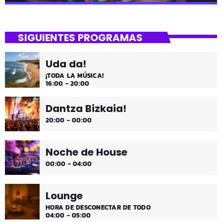
close
Mi Remember
SIGUIENTES PROGRAMAS
Las décadas de lo 50, 60. 70 y 80 los medios días y
comienzo de tarde de los fines de semana, de 2 a 4.
Uda da!
¡Disfruta!
¡TODA LA MÚSICA!
16:00 - 20:00
Dantza Bizkaia!
20:00 - 00:00
Noche de House
00:00 - 04:00
Lounge
HORA DE DESCONECTAR DE TODO
04:00 - 05:00