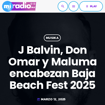
pause
PLAY
search
menu
MUSIKA
J Balvin, Don
Omar y Maluma
encabezan Baja
Beach Fest 2025
MARZO 12, 2025
today