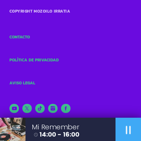
COPYRIGHT MOZOILO IRRATIA
CONTACTO
POLÍTICA DE PRIVACIDAD
AVISO LEGAL
pause
Mi Remember
14:00 - 16:00
access_time