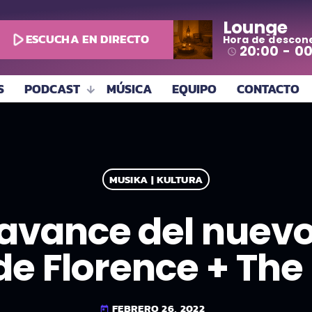
Lounge
play_arrow
ESCUCHA EN DIRECTO
Hora de descon
todo
20:00 - 0
access_time
S
PODCAST
MÚSICA
EQUIPO
CONTACTO
MUSIKA | KULTURA
l avance del nuev
de Florence + Th
FEBRERO 26, 2022
today