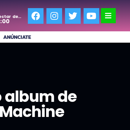
ectar de
0:00
ANÚNCIATE
o album de
e Machine