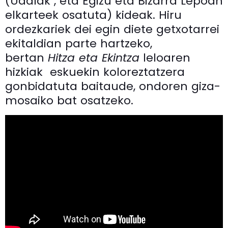
(Udalak , eta Egizu eta Bizarra Lepoan
elkarteek osatuta) kideak. Hiru
ordezkariek dei egin diete getxotarrei
ekitaldian parte hartzeko,
bertan
Hitza eta Ekintza
leloaren
hizkiak eskuekin koloreztatzera
gonbidatuta baitaude, ondoren giza-
mosaiko bat osatzeko.