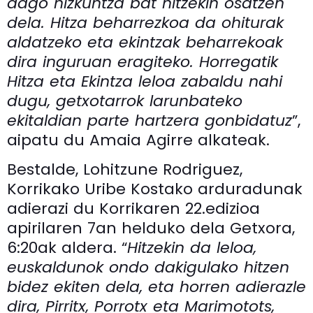
dago hizkuntza bat hitzekin osatzen
dela. Hitza beharrezkoa da ohiturak
aldatzeko eta ekintzak beharrekoak
dira inguruan eragiteko. Horregatik
Hitza eta Ekintza leloa zabaldu nahi
dugu, getxotarrok larunbateko
ekitaldian parte hartzera gonbidatuz
”,
aipatu du Amaia Agirre alkateak.
Bestalde, Lohitzune Rodriguez,
Korrikako Uribe Kostako arduradunak
adierazi du Korrikaren 22.edizioa
apirilaren 7an helduko dela Getxora,
6:20ak aldera. “
Hitzekin da leloa,
euskaldunok ondo dakigulako hitzen
bidez ekiten dela, eta horren adierazle
dira, Pirritx, Porrotx eta Marimotots,