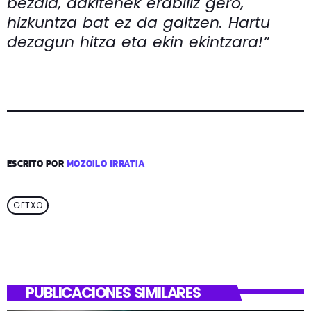
bezala, dakitenek erabiliz gero,
hizkuntza bat ez da galtzen. Hartu
dezagun hitza eta ekin ekintzara!”
ESCRITO POR
MOZOILO IRRATIA
GETXO
PUBLICACIONES SIMILARES