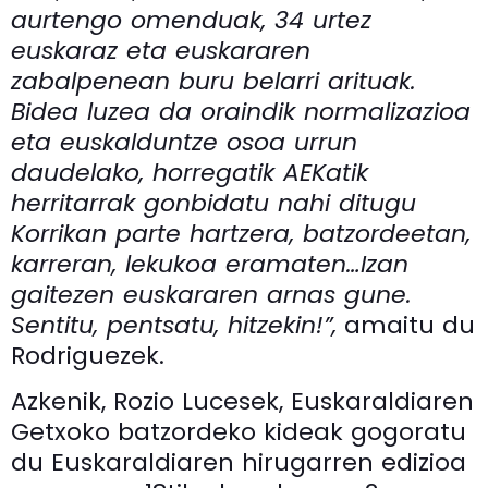
aurtengo omenduak, 34 urtez
euskaraz eta euskararen
zabalpenean buru belarri arituak.
Bidea luzea da oraindik normalizazioa
eta euskalduntze osoa urrun
daudelako, horregatik AEKatik
herritarrak gonbidatu nahi ditugu
Korrikan parte hartzera, batzordeetan,
karreran, lekukoa eramaten…Izan
gaitezen euskararen arnas gune.
Sentitu, pentsatu, hitzekin!”,
amaitu du
Rodriguezek.
Azkenik, Rozio Lucesek, Euskaraldiaren
Getxoko batzordeko kideak gogoratu
du Euskaraldiaren hirugarren edizioa