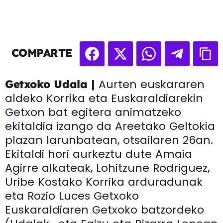
COMPARTE
Aurten euskararen
Getxoko Udala |
aldeko Korrika eta Euskaraldiarekin
Getxon bat egitera animatzeko
ekitaldia izango da Areetako Geltokia
plazan larunbatean, otsailaren 26an.
Ekitaldi hori aurkeztu dute Amaia
Agirre alkateak, Lohitzune Rodriguez,
Uribe Kostako Korrika arduradunak
eta Rozio Luces Getxoko
Euskaraldiaren Getxoko batzordeko