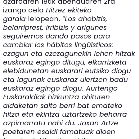
azaroaren 18tik abenduaren 2ra
izango dela
Hitzez ekiteko
garaia
lelopean. “
Los ahobizis,
belarriprest, irribizis y arigunes
seguiremos dando pasos para
cambiar los hábitos lingüísticos:
ezagun eta ezezagunekin lehen hitzak
euskaraz egingo ditugu, elkarrizketa
elebidunetan euskarari eutsiko diogu
eta lagunak euskaraz ulertzen badu
euskaraz egingo diogu. Aurtengo
Euskaraldiak hizkuntza ohituren
aldaketan salto berri bat emateko
hitza eta ekintza uztartzeko beharra
azpimarratu nahi du. Joxan Artze
poetaren esaldi famatuak dioen