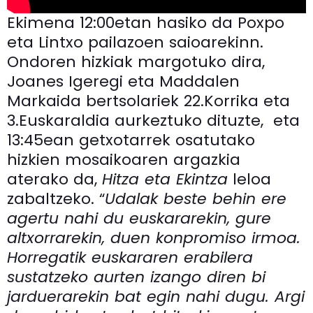
Ekimena 12:00etan hasiko da Poxpo
eta Lintxo pailazoen saioarekinn.
Ondoren hizkiak margotuko dira,
Joanes Igeregi eta Maddalen
Markaida bertsolariek 22.Korrika eta
3.Euskaraldia aurkeztuko dituzte, eta
13:45ean getxotarrek osatutako
hizkien mosaikoaren argazkia
aterako da,
Hitza eta Ekintza
leloa
zabaltzeko. “
Udalak beste behin ere
agertu nahi du euskararekin, gure
altxorrarekin, duen konpromiso irmoa.
Horregatik euskararen erabilera
sustatzeko aurten izango diren bi
jarduerarekin bat egin nahi dugu. Argi