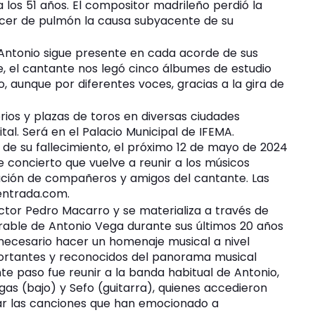
a los 51 años. El compositor madrileño perdió la
ncer de pulmón la causa subyacente de su
 Antonio sigue presente en cada acorde de sus
, el cantante nos legó cinco álbumes de estudio
, aunque por diferentes voces, gracias a la gira de
torios y plazas de toros en diversas ciudades
tal. Será en el Palacio Municipal de IFEMA.
 de su fallecimiento, el próximo 12 de mayo de 2024
te concierto que vuelve a reunir a los músicos
pación de compañeros y amigos del cantante. Las
entrada.com.
uctor Pedro Macarro y se materializa a través de
parable de Antonio Vega durante sus últimos 20 años
 necesario hacer un homenaje musical a nivel
ortantes y reconocidos del panorama musical
nte paso fue reunir a la banda habitual de Antonio,
gas (bajo) y Sefo (guitarra), quienes accedieron
tar las canciones que han emocionado a