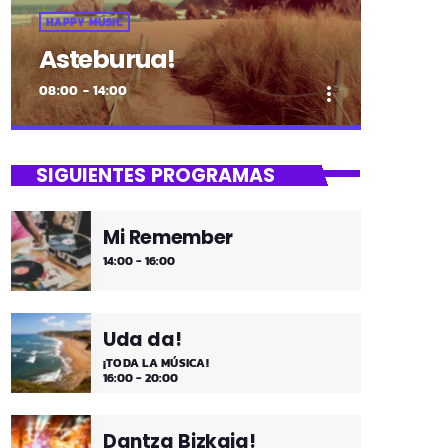
HAPPY MUSIC
Asteburua!
08:00 - 14:00
more_vert
close
Asteburua!
SIGUIENTES PROGRAMAS
¡Es fin de semana!
Mi Remember
¡Música y más música los fines de
14:00 - 16:00
semana!
Uda da!
¡TODA LA MÚSICA!
16:00 - 20:00
Dantza Bizkaia!