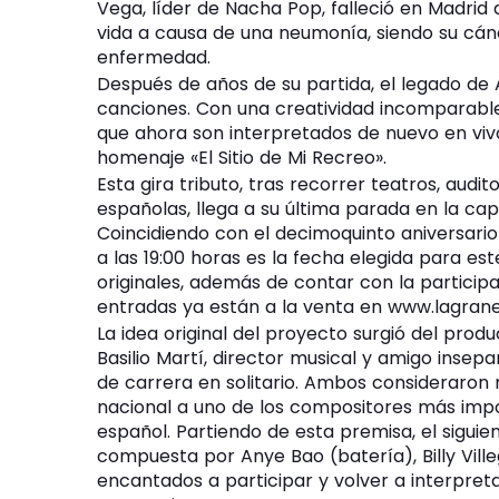
Vega, líder de Nacha Pop, falleció en Madrid 
vida a causa de una neumonía, siendo su cá
enfermedad.
Después de años de su partida, el legado de
canciones. Con una creatividad incomparable
que ahora son interpretados de nuevo en vivo
homenaje «El Sitio de Mi Recreo».
Esta gira tributo, tras recorrer teatros, audi
españolas, llega a su última parada en la capi
Coincidiendo con el decimoquinto aniversario
a las 19:00 horas es la fecha elegida para es
originales, además de contar con la partici
entradas ya están a la venta en www.lagran
La idea original del proyecto surgió del prod
Basilio Martí, director musical y amigo inse
de carrera en solitario. Ambos consideraron
nacional a uno de los compositores más imp
español. Partiendo de esta premisa, el siguie
compuesta por Anye Bao (batería), Billy Ville
encantados a participar y volver a interpre