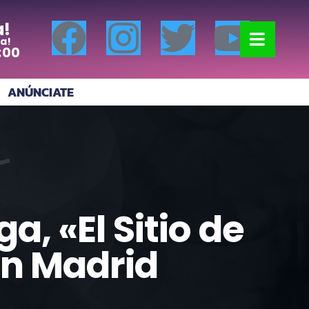
a!
a!
:00
ANÚNCIATE
, «El Sitio de
en Madrid