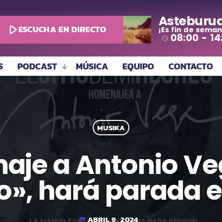
Asteburu
play_arrow
ESCUCHA EN DIRECTO
¡Es fin de seman
08:00 - 14
access_time
S
PODCAST
MÚSICA
EQUIPO
CONTACTO
MUSIKA
aje a Antonio Vega
o», hará parada 
ABRIL 9, 2024
today