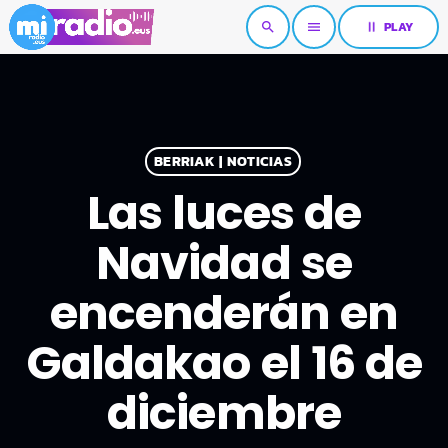
pause
PLAY
search
menu
BERRIAK | NOTICIAS
Las luces de
Navidad se
encenderán en
Galdakao el 16 de
diciembre