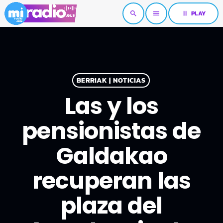
pause
PLAY
search
menu
BERRIAK | NOTICIAS
Las y los
pensionistas de
Galdakao
recuperan las
plaza del