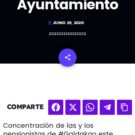
Ayuntamiento
JUNIO 29, 2020
today
share
email
COMPARTE
Concentración de las y los
pensionistas de #Galdakao este