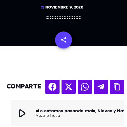
NOVIEMBRE 9, 2020
today
share
email
COMPARTE
play_arrow
Mozoilo Irratia