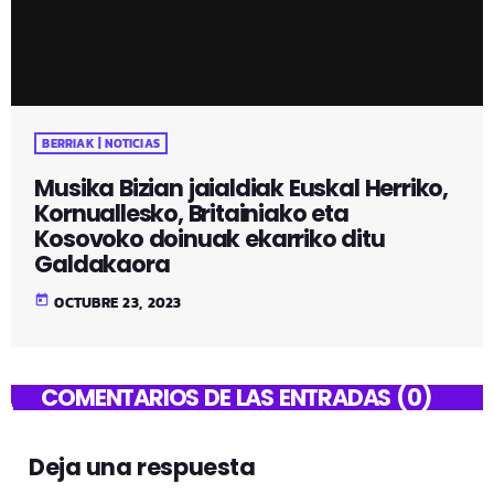
BERRIAK | NOTICIAS
Musika Bizian jaialdiak Euskal Herriko,
Kornuallesko, Britainiako eta
Kosovoko doinuak ekarriko ditu
Galdakaora
today
OCTUBRE 23, 2023
COMENTARIOS DE LAS ENTRADAS (0)
Deja una respuesta