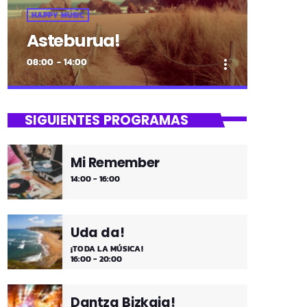
HAPPY MUSIC
Asteburua!
08:00 - 14:00
more_vert
close
Asteburua!
SIGUIENTES PROGRAMAS
¡Es fin de semana!
Mi Remember
¡Música y más música los fines de
14:00 - 16:00
semana!
Uda da!
¡TODA LA MÚSICA!
16:00 - 20:00
Dantza Bizkaia!