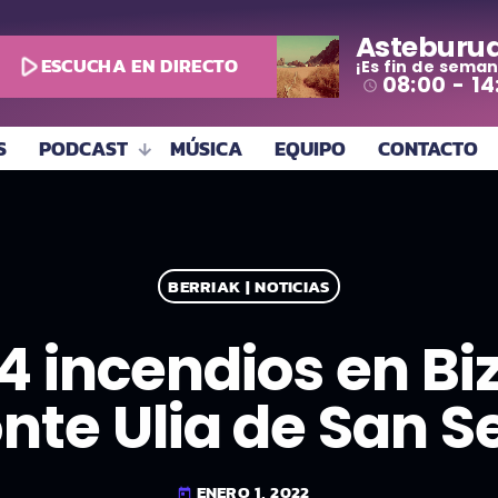
Asteburu
play_arrow
ESCUCHA EN DIRECTO
¡Es fin de seman
08:00 - 14
access_time
S
PODCAST
MÚSICA
EQUIPO
CONTACTO
BERRIAK | NOTICIAS
 incendios en Bi
onte Ulia de San S
ENERO 1, 2022
today