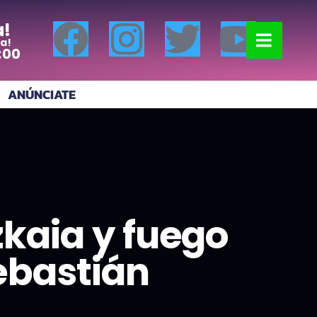
a!
a!
:00
ANÚNCIATE
zkaia y fuego
ebastián