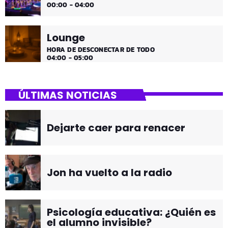
00:00 - 04:00
Lounge
HORA DE DESCONECTAR DE TODO
04:00 - 05:00
ÚLTIMAS NOTICIAS
Dejarte caer para renacer
Jon ha vuelto a la radio
Psicología educativa: ¿Quién es
el alumno invisible?