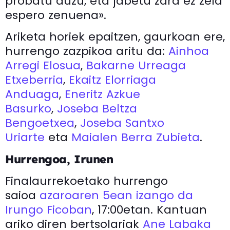
probatu duzu, eta jabetu zara ez zela
espero zenuena».
Ariketa horiek epaitzen, gaurkoan ere,
hurrengo zazpikoa aritu da:
Ainhoa
Arregi Elosua
,
Bakarne Urreaga
Etxeberria
,
Ekaitz Elorriaga
Anduaga
,
Eneritz Azkue
Basurko
,
Joseba Beltza
Bengoetxea
,
Joseba Santxo
Uriarte
eta
Maialen Berra Zubieta
.
Hurrengoa, Irunen
Finalaurrekoetako hurrengo
saioa
azaroaren 5ean izango da
Irungo Ficoban
, 17:00etan. Kantuan
ariko diren bertsolariak
Ane Labaka