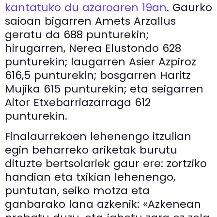
kantatuko du azaroaren 19an
. Gaurko
saioan bigarren Amets Arzallus
geratu da 688 punturekin;
hirugarren, Nerea Elustondo 628
punturekin; laugarren Asier Azpiroz
616,5 punturekin; bosgarren Haritz
Mujika 615 punturekin; eta seigarren
Aitor Etxebarriazarraga 612
punturekin.
Finalaurrekoen lehenengo itzulian
egin beharreko ariketak burutu
dituzte bertsolariek gaur ere: zortziko
handian eta txikian lehenengo,
puntutan, seiko motza eta
ganbarako lana azkenik: «Azkenean