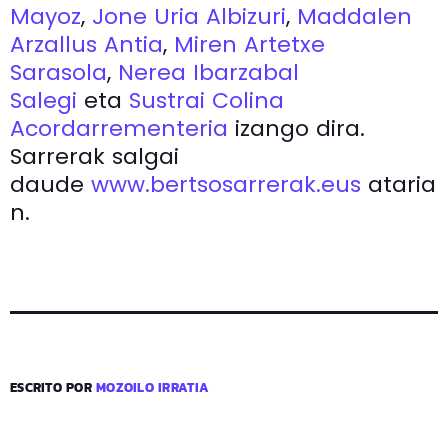
Mayoz
,
Jone Uria Albizuri
,
Maddalen
Arzallus Antia
,
Miren Artetxe
Sarasola
,
Nerea Ibarzabal
Salegi
eta
Sustrai Colina
Acordarrementeria
izango dira.
Sarrerak salgai
daude
www.bertsosarrerak.eus
ataria
n.
ESCRITO POR
MOZOILO IRRATIA