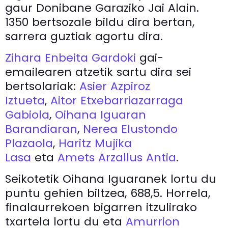
gaur Donibane Garaziko Jai Alain.
1350 bertsozale bildu dira bertan,
sarrera guztiak agortu dira.
Zihara Enbeita Gardoki
gai-
emailearen atzetik sartu dira sei
bertsolariak:
Asier Azpiroz
Iztueta
,
Aitor Etxebarriazarraga
Gabiola
,
Oihana Iguaran
Barandiaran
,
Nerea Elustondo
Plazaola
,
Haritz Mujika
Lasa
eta
Amets Arzallus Antia
.
Seikotetik Oihana Iguaranek lortu du
puntu gehien biltzea, 688,5. Horrela,
finalaurrekoen bigarren itzulirako
txartela lortu du eta
Amurrion