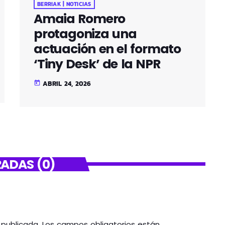
BERRIAK | NOTICIAS
Amaia Romero
protagoniza una
actuación en el formato
‘Tiny Desk’ de la NPR
ABRIL 24, 2026
today
ADAS (0)
á publicada. Los campos obligatorios están