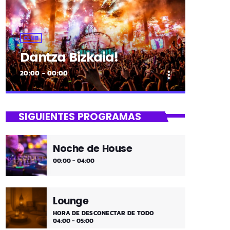
CLUB
Dantza Bizkaia!
20:00 - 00:00
more_vert
close
Dantza Bizkaia!
SIGUIENTES PROGRAMAS
Asteburuak zureak eta gureak dira!
Dantza Bizkaia!
Noche de House
00:00 - 04:00
Lounge
HORA DE DESCONECTAR DE TODO
04:00 - 05:00