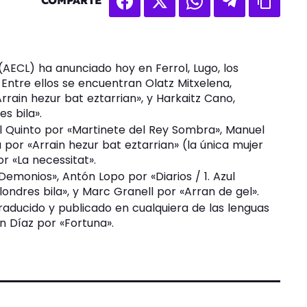
COMPARTE
 (AECL) ha anunciado hoy en Ferrol, Lugo, los
 Entre ellos se encuentran Olatz Mitxelena,
rain hezur bat eztarrian», y Harkaitz Cano,
s bila».
úl Quinto por «Martinete del Rey Sombra», Manuel
 por «Arrain hezur bat eztarrian» (la única mujer
r «La necessitat».
emonios», Antón Lopo por «Diarios / 1. Azul
ondres bila», y Marc Granell por «Arran de gel».
raducido y publicado en cualquiera de las lenguas
n Díaz por «Fortuna».