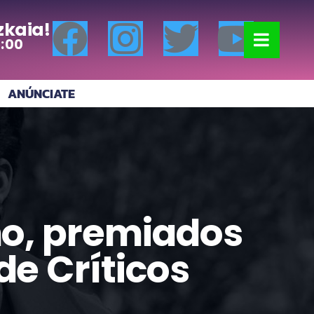
zkaia!
0:00
ANÚNCIATE
no, premiados
de Críticos