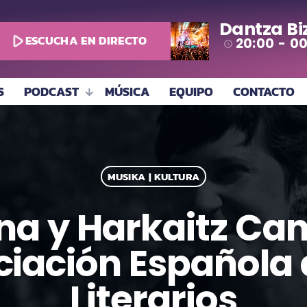
Dantza Bi
play_arrow
ESCUCHA EN DIRECTO
20:00 - 0
access_time
S
PODCAST
MÚSICA
EQUIPO
CONTACTO
MUSIKA | KULTURA
ena y Harkaitz Ca
ciación Española 
Literarios