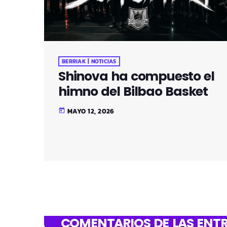
BERRIAK | NOTICIAS
Shinova ha compuesto el
himno del Bilbao Basket
MAYO 12, 2026
today
COMENTARIOS DE LAS ENTR