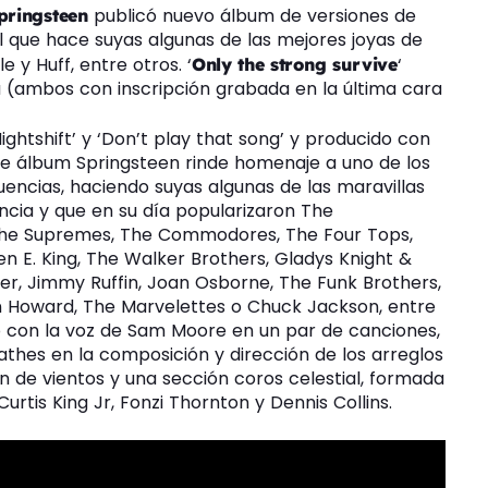
publicó nuevo álbum de versiones de
pringsteen
el que hace suyas algunas de las mejores joyas de
y Huff, entre otros. ‘
‘
Only the strong survive
nja (ambos con inscripción grabada en la última cara
Nightshift’ y ‘Don’t play that song’ y producido con
este álbum Springsteen rinde homenaje a uno de los
encias, haciendo suyas algunas de las maravillas
ncia y que en su día popularizaron The
 The Supremes, The Commodores, The Four Tops,
Ben E. King, The Walker Brothers, Gladys Knight &
ler, Jimmy Ruffin, Joan Osborne, The Funk Brothers,
Jan Howard, The Marvelettes o Chuck Jackson, entre
do con la voz de Sam Moore en un par de canciones,
thes en la composición y dirección de los arreglos
ón de vientos y una sección coros celestial, formada
Curtis King Jr, Fonzi Thornton y Dennis Collins.