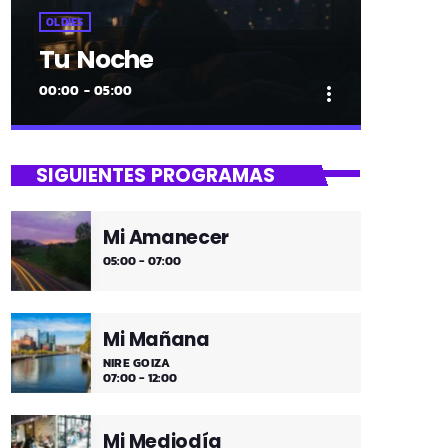
OLDIES
Tu Noche
00:00 - 05:00
more_vert
close
Tu Noche
SIGUIENTES PROGRAMAS
gure gaua
Mi Amanecer
Desconecta y disfruta cada madrugada
05:00 - 07:00
de la música más tranquila.
Mi Mañana
NIRE GOIZA
07:00 - 12:00
Mi Mediodía