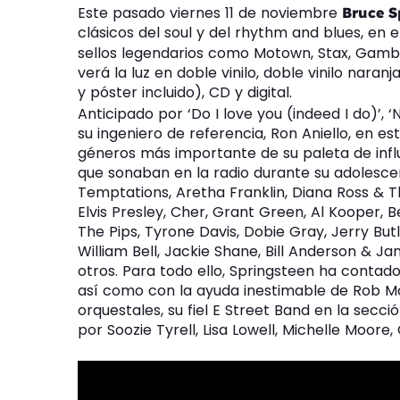
Este pasado viernes 11 de noviembre
Bruce S
clásicos del soul y del rhythm and blues, en 
sellos legendarios como Motown, Stax, Gamble 
verá la luz en doble vinilo, doble vinilo nara
y póster incluido), CD y digital.
Anticipado por ‘Do I love you (indeed I do)’, ‘
su ingeniero de referencia, Ron Aniello, en 
géneros más importante de su paleta de influ
que sonaban en la radio durante su adolesce
Temptations, Aretha Franklin, Diana Ross &
Elvis Presley, Cher, Grant Green, Al Kooper, 
The Pips, Tyrone Davis, Dobie Gray, Jerry But
William Bell, Jackie Shane, Bill Anderson & 
otros. Para todo ello, Springsteen ha conta
así como con la ayuda inestimable de Rob Ma
orquestales, su fiel E Street Band en la secci
por Soozie Tyrell, Lisa Lowell, Michelle Moore, 