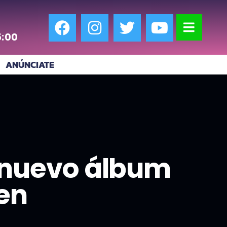
5:00
ANÚNCIATE
l nuevo álbum
en