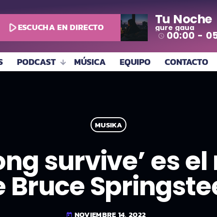
Tu Noche
play_arrow
ESCUCHA EN DIRECTO
gure gaua
00:00 - 0
access_time
S
PODCAST
MÚSICA
EQUIPO
CONTACTO
MUSIKA
rong survive’ es e
e Bruce Springste
NOVIEMBRE 14, 2022
today