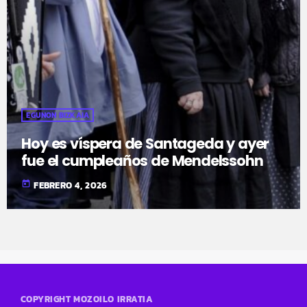
EGUNON BIZKAIA
Hoy es víspera de Santageda y ayer
fue el cumpleaños de Mendelssohn
today
FEBRERO 4, 2026
COPYRIGHT MOZOILO IRRATIA