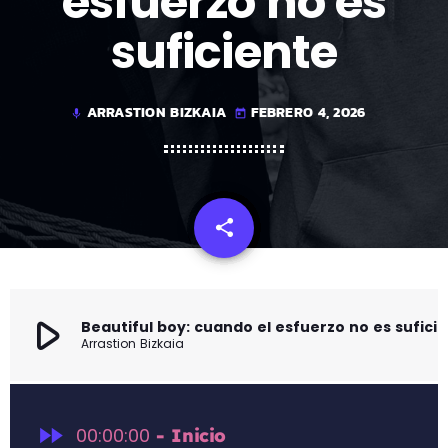
esfuerzo no es
suficiente
ARRASTION BIZKAIA
FEBRERO 4, 2026
mic
today
share
email
play_arrow
Beautiful boy: cuando el esfuerzo no es suficiente
Arrastion Bizkaia
fast_forward
00:00:00
- Inicio