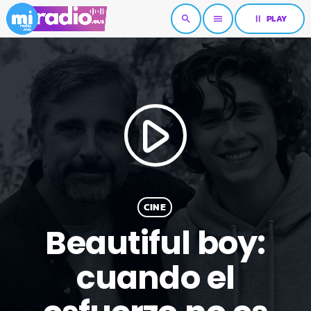
pause
PLAY
search
menu
play_arrow
CINE
Beautiful boy:
cuando el