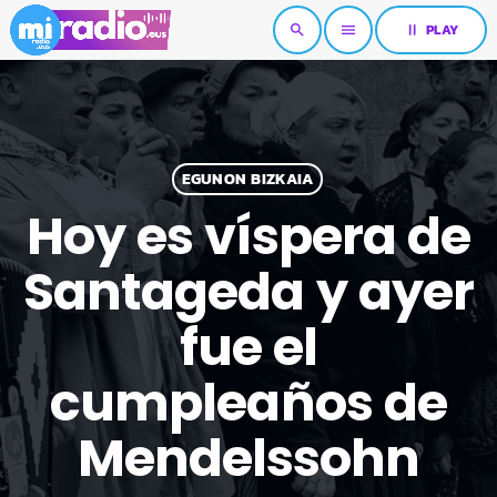
pause
PLAY
search
menu
EGUNON BIZKAIA
Hoy es víspera de
Santageda y ayer
fue el
cumpleaños de
Mendelssohn