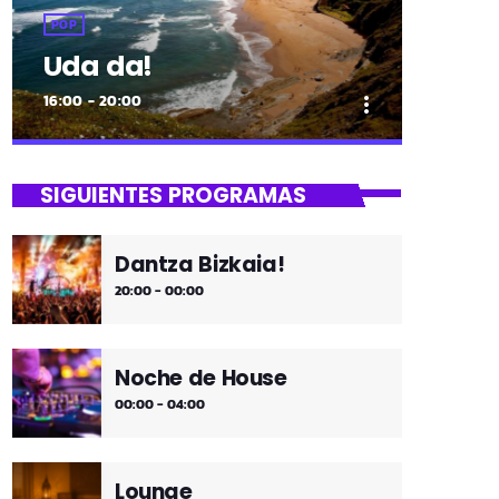
POP
Uda da!
16:00 - 20:00
more_vert
close
Uda da!
SIGUIENTES PROGRAMAS
¡Toda la música!
Dantza Bizkaia!
¡Toda la música!
20:00 - 00:00
Noche de House
00:00 - 04:00
Lounge