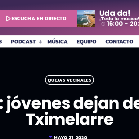
Uda da!
play_arrow
ESCUCHA EN DIRECTO
¡Toda la música
16:00 - 20
access_time
S
PODCAST
MÚSICA
EQUIPO
CONTACTO
QUEJAS VECINALES
: jóvenes dejan d
Tximelarre
MAYO 21, 2020
today