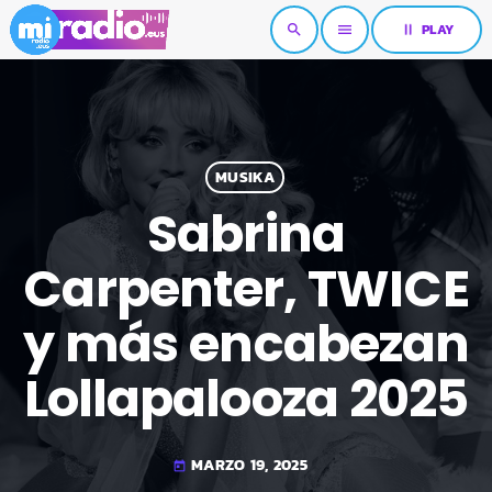
pause
PLAY
search
menu
MUSIKA
Sabrina
Carpenter, TWICE
y más encabezan
Lollapalooza 2025
MARZO 19, 2025
today