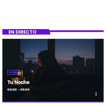
EN DIRECTO
OLDIES
Tu Noche
00:00 - 05:00
more_vert