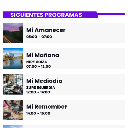
close
Tu Noche
SIGUIENTES PROGRAMAS
gure gaua
Mi Amanecer
Desconecta y disfruta cada madrugada de la música
05:00 - 07:00
más tranquila.
Mi Mañana
NIRE GOIZA
07:00 - 12:00
Mi Mediodía
ZURE EGUERDIA
12:00 - 14:00
Mi Remember
14:00 - 16:00