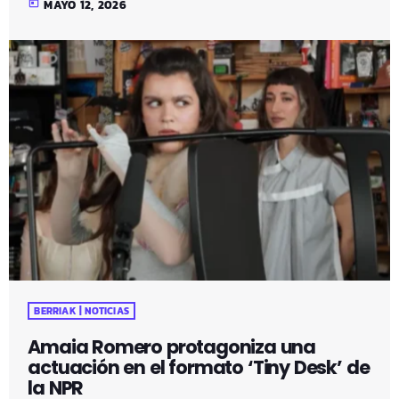
today
MAYO 12, 2026
BERRIAK | NOTICIAS
Amaia Romero protagoniza una
actuación en el formato ‘Tiny Desk’ de
la NPR